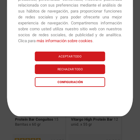
relacionada con sus preferencias mediante el análisis de
sus hábitos de navegación, para proporcionar funciones
de redes sociales y para poder ofrecerte una mejor
experiencia de navegación. Compartiremos información
sobre como usted utiliza nuestro sitio web con nuestros
Nuevas versiones y
socios de redes sociales, de publicidad y de analítica.
Clica para
más información sobre cookies
.
recomendaciones de
nuestros nutricionistas.
ACEPTAR TODO
RECHAZAR TODO
CONFIGURACIÓN
itas
Protein Bar Conguitos
15
Vitargo High Protein Bar
12
ZeroHe
Barritas x 60 gr
unid. x 55 gr
15 Barri