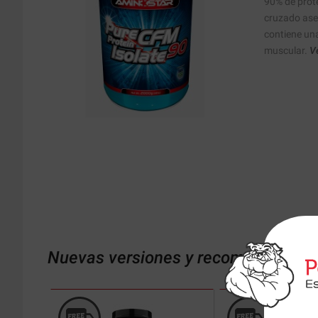
90% de prote
cruzado ase
contiene un
muscular.
Ve
Nuevas versiones y recomendaciones