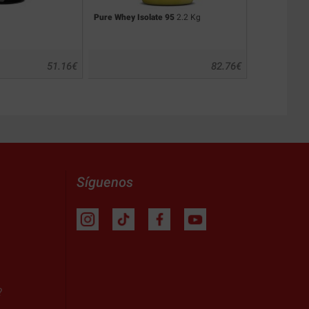
Pure Whey Isolate 95
2.2 Kg
100% Whey P
51.16
€
82.76
€
Síguenos
?