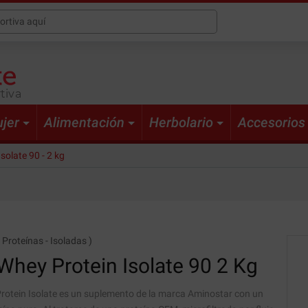
tiva
jer
Alimentación
Herbolario
Accesorios
olate 90 - 2 kg
(
Proteínas
-
Isoladas
)
hey Protein Isolate 90
2 Kg
otein Isolate es un suplemento de la marca Aminostar con un