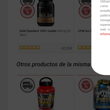
Utiliz
como p
estadí
public
navega
experi
web co
Gold Standard 100% Isolate
930 gr (31
CFM Iso Zero
1 Kg
inform
Serv.)
60.29
€
Otros productos de la misma catego