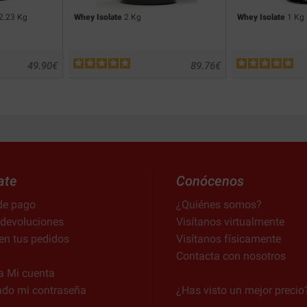
2.23 Kg
Whey Isolate
2 Kg
Whey Isolate
1 Kg
49.90
€
89.76
€
ate
Conócenos
de pago
¿Quiénes somos?
 devoluciones
Visítanos virtualmente
en tus pedidos
Visítanos físicamente
Contacta con nosotros
a Mi cuenta
ado mi contraseña
¿Has visto un mejor precio