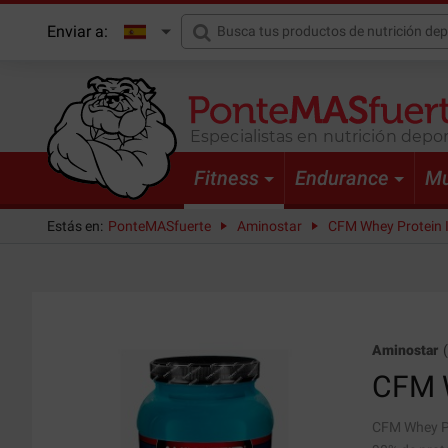
Enviar a:
Especialistas en nutrición depor
Fitness
Endurance
Mu
Estás en:
PonteMASfuerte
Aminostar
CFM Whey Protein Is
Aminostar
CFM W
CFM Whey Pr