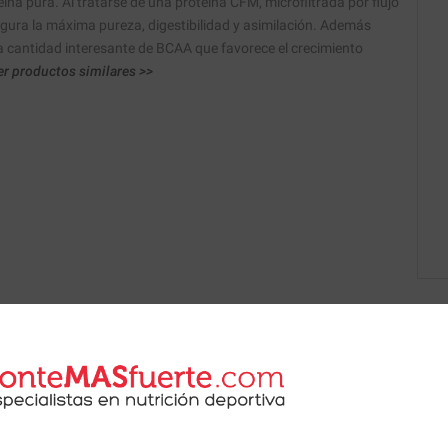
ína pura. Al tratarse de una proteína CFM, microfiltrada por flujo
gura la máxima pureza, digestibilidad y asimilación. Además
a cantidad interesante de BCAA que favorece el crecimiento
r productos similares >>
 de nuestros nutricionistas.