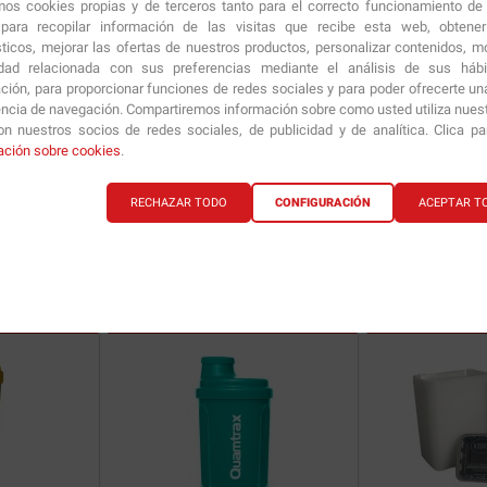
amos cookies propias y de terceros tanto para el correcto funcionamiento de
ara recopilar información de las visitas que recibe esta web, obtene
sticos, mejorar las ofertas de nuestros productos, personalizar contenidos, mo
idad relacionada con sus preferencias mediante el análisis de sus háb
ción, para proporcionar funciones de redes sociales y para poder ofrecerte un
encia de navegación. Compartiremos información sobre como usted utiliza nuestr
n nuestros socios de redes sociales, de publicidad y de analítica. Clica p
ENTRENA
Mezclador PMF
WORK FULLNESS 700
ación sobre cookies
.
ml
RECHAZAR TODO
CONFIGURACIÓN
ACEPTAR T
4.00
€
4.00
€
ría