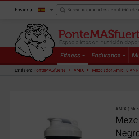
Enviar a:
Especialistas en nutrición depor
Fitness
Endurance
Mu
Estás en:
PonteMASfuerte
AMIX
Mezclador Amix 10 AN
AMIX
(
Mez
Mezc
Negr