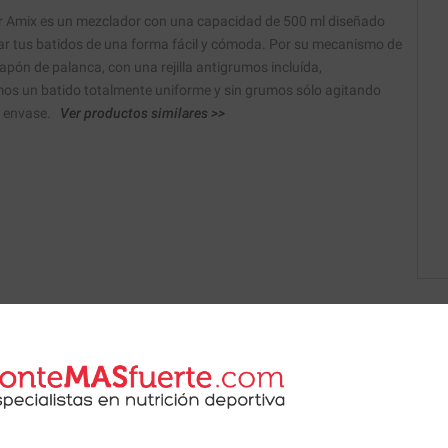
r Amix es un mezclador con una capacidad de 500 ml diseñado
ar tus batidos de una forma fácil y cómoda. Por su mecanismo de
apón de palanca, con una rejilla antigrumos incluída,
os un batido totalmente uniforme y sin grumos sólo agitando
l envase.
Ver productos similares >>
 de nuestros nutricionistas.