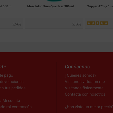
d 500 ml
Mezclador Nano Quamtrax 300 ml
Tupper
473 gr 1 u
5.90
€
3.50
€
ate
Conócenos
de pago
¿Quiénes somos?
 devoluciones
Visítanos virtualmente
en tus pedidos
Visítanos físicamente
Contacta con nosotros
a Mi cuenta
ado mi contraseña
¿Has visto un mejor precio