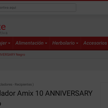
tiva
jer
Alimentación
Herbolario
Accesorios
NIVERSARY Negro
cladores
-
Recipientes
)
lador Amix
10 ANNIVERSARY
o