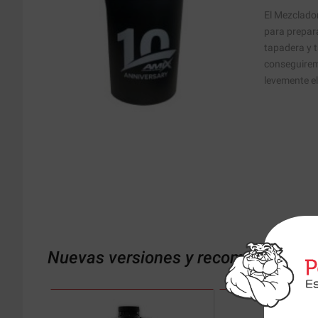
El Mezclado
para prepar
tapadera y t
conseguirem
levemente e
Nuevas versiones y recomendaciones