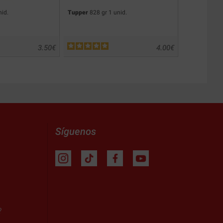
nid.
Tupper
828 gr 1 unid.
Tupper
1,08 k
3.50
€
4.00
€
Síguenos
?