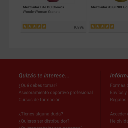
Mezclador Lite DC Comics
Mezclador iO.GENIX
Gol
WonderWoman Granate
9.99
€
Quizás te interese...
Infórm
¿Qué debes tomar?
Formas 
Asesoramiento deportivo profesional
Envíos y
Cursos de formación
Regalos 
¿Tienes alguna duda?
Acceder 
¿Quieres ser distribuidor?
He olvid