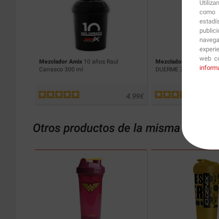
Utiliz
como p
estadí
public
navega
experi
web co
Mezclador Amix
10 años Raul
Mezclador PMF
COME 
inform
Carrasco 300 ml
DUERME 700 ml
4.99
€
Otros productos de la misma catego