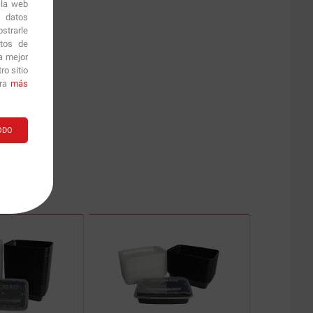
 la web
r datos
strarle
itos de
a mejor
o sitio
ara
más
ODO