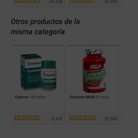
.19
€
20.50
€
10.25
€
Otros productos de la
misma categoría
Cystone
100 tabls.
Enzymex Multi
90 caps.
B-Comp
.45
€
8.90
€
29.50
€