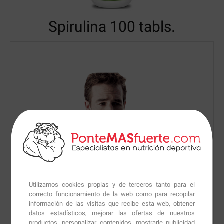
Spirulina
100 tabls.
Utilizamos cookies propias y de terceros tanto para el
correcto funcionamiento de la web como para recopilar
información de las visitas que recibe esta web, obtener
datos estadísticos, mejorar las ofertas de nuestros
productos, personalizar contenidos, mostrarle publicidad