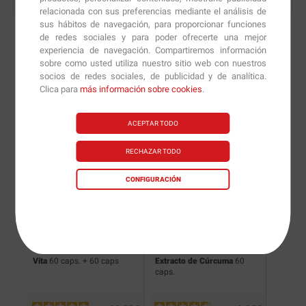
relacionada con sus preferencias mediante el análisis de
sus hábitos de navegación, para proporcionar funciones
de redes sociales y para poder ofrecerte una mejor
experiencia de navegación. Compartiremos información
sobre como usted utiliza nuestro sitio web con nuestros
Nuevas versiones y
socios de redes sociales, de publicidad y de analítica.
Clica para
más información sobre cookies
.
recomendaciones de
nuestros nutricionistas.
ACEPTAR TODO
RECHAZAR TODO
CONFIGURACIÓN
Vita
60 caps. + 60 caps
Extracto de Cúrcuma
60
C-1000 
caps.
Bioflav