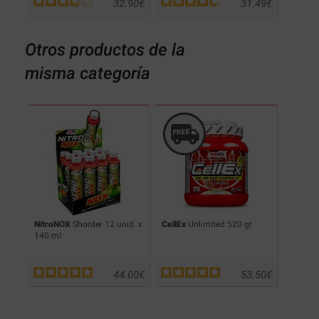
.90
€
32.90
€
31.49
€
Otros productos de la
misma categoría
t
50
NitroNOX
Shooter 12 unid. x
CellEx
Unlimited 520 gr
Champi
140 ml
.90
€
44.00
€
53.50
€