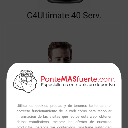
C4Ultimate
40 Serv.
Utilizamos cookies propias y de terceros tanto para el
correcto funcionamiento de la web como para recopilar
información de las visitas que recibe esta web, obtener
datos estadísticos, mejorar las ofertas de nuestros
productos, personalizar contenidos, mostrarle publicidad