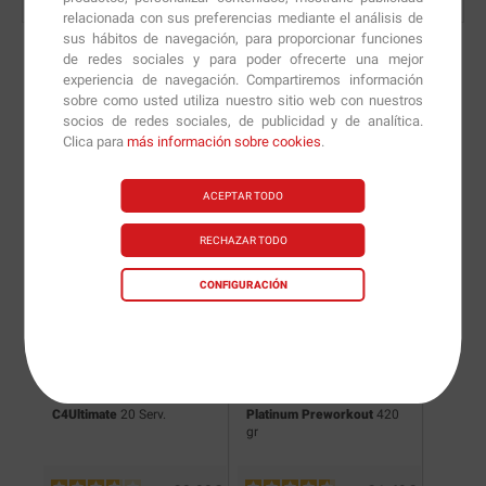
relacionada con sus preferencias mediante el análisis de
sus hábitos de navegación, para proporcionar funciones
de redes sociales y para poder ofrecerte una mejor
experiencia de navegación. Compartiremos información
sobre como usted utiliza nuestro sitio web con nuestros
Nuevas versiones y
socios de redes sociales, de publicidad y de analítica.
Clica para
más información sobre cookies
.
recomendaciones de
nuestros nutricionistas.
ACEPTAR TODO
RECHAZAR TODO
CONFIGURACIÓN
C4Ultimate
20 Serv.
Platinum Preworkout
420
Nitro S
gr