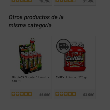
.30
€
10.79
€
31.49
€
Otros productos de la
misma categoría
t
50
NitroNOX
Shooter 12 unid. x
CellEx
Unlimited 520 gr
Redwei
140 ml
.90
€
44.00
€
53.50
€