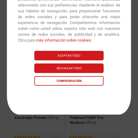
relacionada con sus preferencias mediante el análisis de
sus hábitos de navegación, para proporcionar funciones
de redes sociales y para poder ofrecerte una mejor
experiencia de navegación. Compartiremos información
sobre como usted utiliza nuestro sitio web con nuestros
Nuevas versiones y
socios de redes sociales, de publicidad y de analítica.
Clica para
más información sobre cookies
.
recomendaciones de
nuestros nutricionistas.
ACEPTAR TODO
RECHAZAR TODO
CONFIGURACIÓN
Electrolyte Powder
264 gr
Platinum PUMP Pre-
Champi
Workout
380 gr