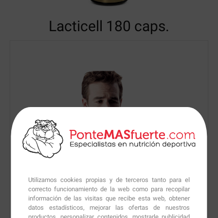
Lacticell
180 caps.
Utilizamos cookies propias y de terceros tanto para el
correcto funcionamiento de la web como para recopilar
información de las visitas que recibe esta web, obtener
datos estadísticos, mejorar las ofertas de nuestros
productos, personalizar contenidos, mostrarle publicidad