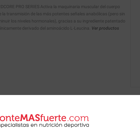
CORE PRO SERIES Activa la maquinaria muscular del cuerpo
 la transmisión de las más potentes señales anabólicas (pero sin
minuir los niveles hormonales), gracias a su ingrediente patentado
línicamente derivado del aminoácido L-Leucina.
Ver productos
 de nuestros nutricionistas.