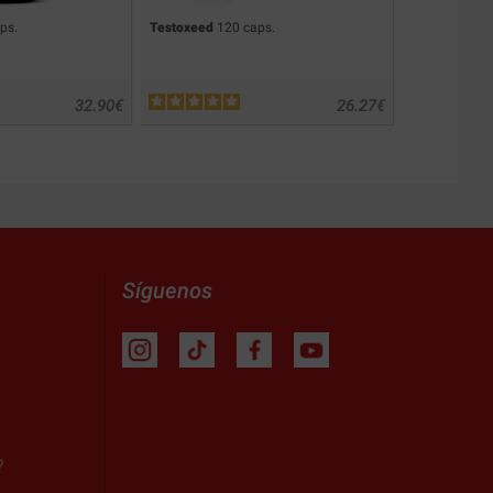
ps.
Testoxeed
120 caps.
ZMA
90 caps
32.90
€
26.27
€
Síguenos
?