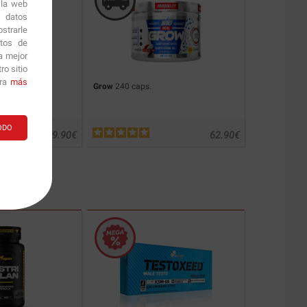
 la web
r datos
strarle
itos de
a mejor
o sitio
ara
más
0 ml
Grow
240 caps.
GH
120 caps.
ODO
59.90
€
62.90
€