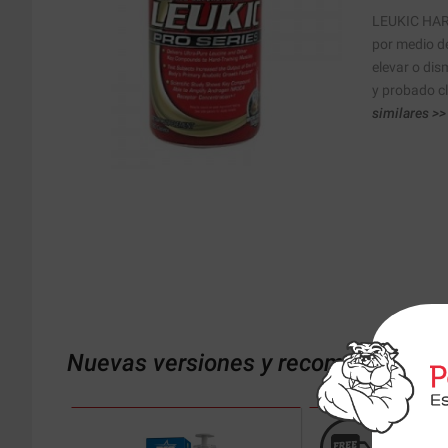
LEUKIC HARD
por medio de
elevar o dis
y probado c
similares >>
Nuevas versiones y recomendaciones