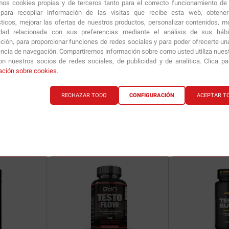
amos cookies propias y de terceros tanto para el correcto funcionamiento de
ara recopilar información de las visitas que recibe esta web, obtene
sticos, mejorar las ofertas de nuestros productos, personalizar contenidos, mo
idad relacionada con sus preferencias mediante el análisis de sus háb
ción, para proporcionar funciones de redes sociales y para poder ofrecerte un
encia de navegación. Compartiremos información sobre como usted utiliza nuestr
n nuestros socios de redes sociales, de publicidad y de analítica. Clica p
tabls.
Anabolic Explosion
200 caps.
Grow
Sublingual 5
ación sobre cookies
.
RECHAZAR TODO
CONFIGURACIÓN
ACEPTAR T
35.90
€
53.50
€
ría