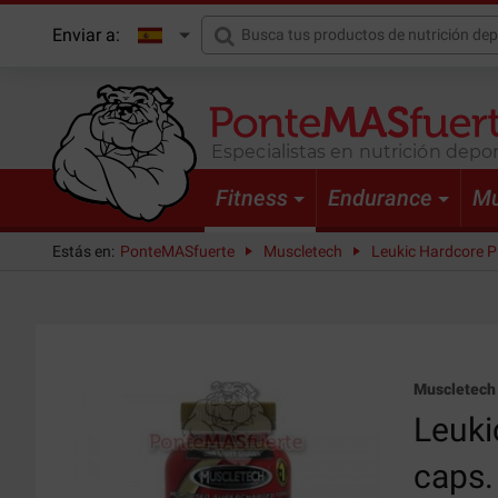
Enviar a:
Especialistas en nutrición depor
Fitness
Endurance
Mu
Estás en:
PonteMASfuerte
Muscletech
Leukic Hardcore P
Muscletech
Leuki
caps.