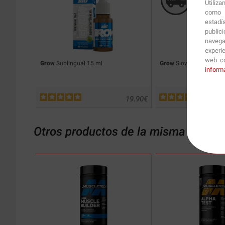
Utiliz
como p
estadí
public
navega
experi
web co
Grow
Sublingual 15 ml
Grow
Slow Release 120 
inform
19.90
€
Otros productos de la misma catego