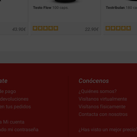
Testo Flow
100 caps.
Testribulan
180 ca
43.90
€
22.90
€
ate
Conócenos
de pago
¿Quiénes somos?
 devoluciones
Visítanos virtualmente
en tus pedidos
Visítanos físicamente
Contacta con nosotros
a Mi cuenta
ado mi contraseña
¿Has visto un mejor precio