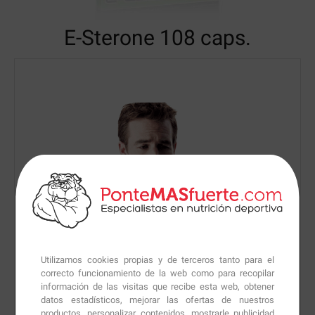
E-Sterone
108 caps.
Utilizamos cookies propias y de terceros tanto para el
correcto funcionamiento de la web como para recopilar
información de las visitas que recibe esta web, obtener
datos estadísticos, mejorar las ofertas de nuestros
productos, personalizar contenidos, mostrarle publicidad