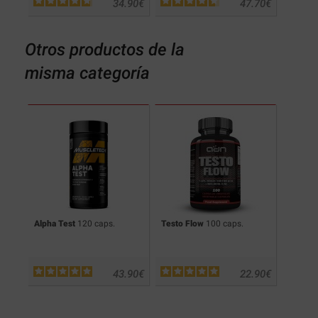
.90
€
34.90
€
47.70
€
Otros productos de la
misma categoría
.
Alpha Test
120 caps.
Testo Flow
100 caps.
Testrib
.90
€
43.90
€
22.90
€