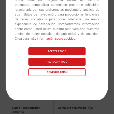
productos, personalizar contenidos, mostrarle publicidad
relacionada con sus preferencias mediante el análisis de
sus hábitos de navegación, para proporcionar funciones
de redes sociales y para poder ofrecerte una mejor
experiencia de navegación. Compartiremos información
sobre como usted utiliza nuestro sitio web con nuestros
socios de redes sociales, de publicidad y de analítica.
Nuevas versiones y
Clica para
más información sobre cookies
.
recomendaciones de
ACEPTAR TODO
nuestros nutricionistas.
RECHAZAR TODO
CONFIGURACIÓN
Gorra Trec Nutrition
Gorra Trec Nutrition
Roja
Gorra T
Amarilla