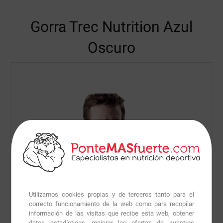
Gorra Trec Nutrition
Azul
Oscuro
Utilizamos cookies propias y de terceros tanto para el
correcto funcionamiento de la web como para recopilar
información de las visitas que recibe esta web, obtener
datos estadísticos, mejorar las ofertas de nuestros