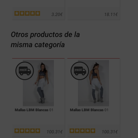
.20
€
3.20
€
18.11
€
Otros productos de la
misma categoría
Mallas LBM Blancas
01
Mallas LBM Blancas
01
Mallas
.31
€
100.31
€
100.31
€