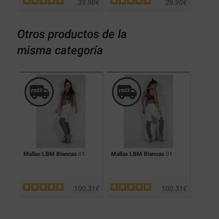
.94
€
39.90
€
29.90
€
Otros productos de la
misma categoría
Mallas LBM Blancas
01
Mallas LBM Blancas
01
Mallas
.31
€
100.31
€
100.31
€