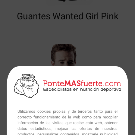
Guantes Wanted Girl
Pink
Utilizamos cookies propias y de terceros tanto para el
correcto funcionamiento de la web como para recopilar
información de las visitas que recibe esta web, obtener
datos estadísticos, mejorar las ofertas de nuestros
productos, personalizar contenidos, mostrarle publicidad