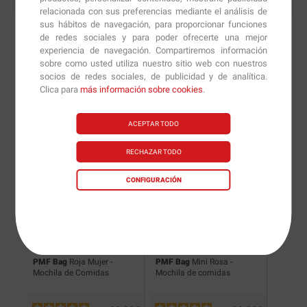
relacionada con sus preferencias mediante el análisis de
sus hábitos de navegación, para proporcionar funciones
de redes sociales y para poder ofrecerte una mejor
experiencia de navegación. Compartiremos información
sobre como usted utiliza nuestro sitio web con nuestros
Nuevas versiones y
socios de redes sociales, de publicidad y de analítica.
Clica para
más información sobre cookies
.
recomendaciones de
nuestros nutricionistas.
ACEPTAR TODO
RECHAZAR TODO
CONFIGURACIÓN
ite
PMF Bag
Roja Mujer -
PMF Bag
Mini Rosa -
Guante
Mochila de Comidas
Mochila de comidas
Par