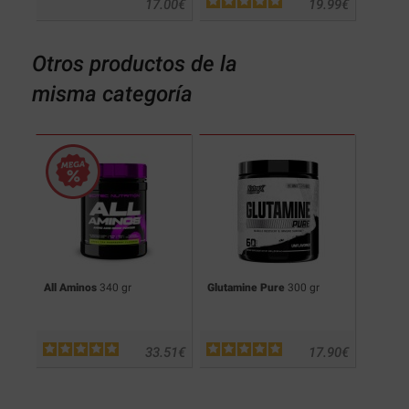
.50
€
17.00
€
19.99
€
Otros productos de la
misma categoría
cks
All Aminos
340 gr
Glutamine Pure
300 gr
Pro H
.90
€
33.51
€
17.90
€