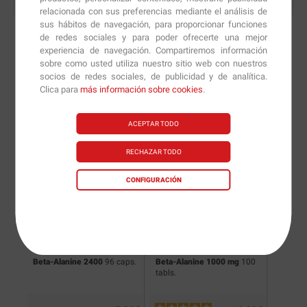
relacionada con sus preferencias mediante el análisis de
sus hábitos de navegación, para proporcionar funciones
de redes sociales y para poder ofrecerte una mejor
experiencia de navegación. Compartiremos información
sobre como usted utiliza nuestro sitio web con nuestros
Nuevas versiones y
socios de redes sociales, de publicidad y de analítica.
Clica para
más información sobre cookies
.
recomendaciones de
nuestros nutricionistas.
ACEPTAR TODO
RECHAZAR TODO
CONFIGURACIÓN
Beta-Alanine 2400
96 caps.
Beta-Alanine 1000 mg
100
tabls.