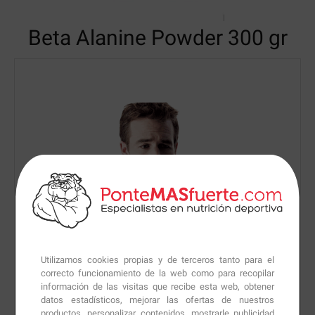
Beta Alanine Powder
300 gr
Utilizamos cookies propias y de terceros tanto para el
correcto funcionamiento de la web como para recopilar
información de las visitas que recibe esta web, obtener
datos estadísticos, mejorar las ofertas de nuestros
productos, personalizar contenidos, mostrarle publicidad