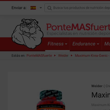
Enviar a:
Especialistas en nutrición depor
Fitness
Endurance
Mu
Estás en:
PonteMASfuerte
Weider
Maximum Krea-Genic - 
Weider
(
Cr
Maxi
Maximum Kre