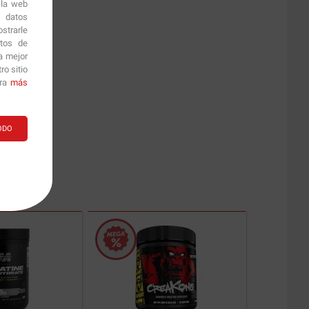
 la web
r datos
strarle
itos de
a mejor
o sitio
ara
más
ODO