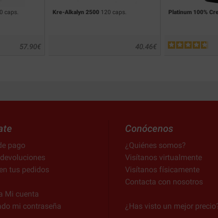
0 caps.
Kre-Alkalyn 2500
120 caps.
Platinum 100% Cre
57.90
€
40.46
€
ate
Conócenos
de pago
¿Quiénes somos?
 devoluciones
Visítanos virtualmente
en tus pedidos
Visítanos físicamente
Contacta con nosotros
a Mi cuenta
ado mi contraseña
¿Has visto un mejor precio