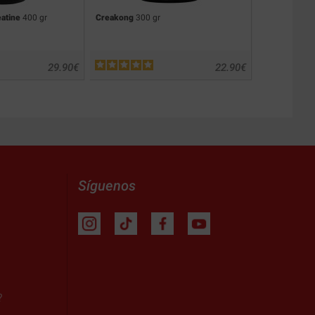
atine
400 gr
Creakong
300 gr
Creatine Ma
29.90
€
22.90
€
Síguenos
?