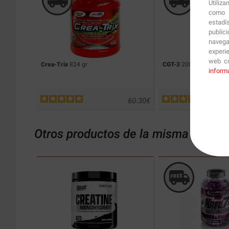
Utiliz
como p
estadí
public
navega
experi
web co
Crea-Trix
824 gr
CGT-3
200 caps.
inform
60.30
€
Otros productos de la misma catego