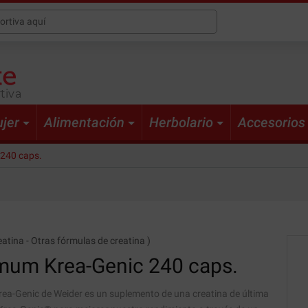
tiva
jer
Alimentación
Herbolario
Accesorios
240 caps.
eatina
-
Otras fórmulas de creatina
)
mum Krea-Genic
240 caps.
a-Genic de Weider es un suplemento de una creatina de última