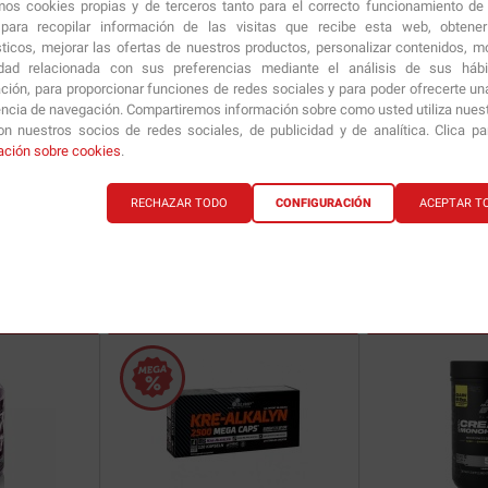
amos cookies propias y de terceros tanto para el correcto funcionamiento de
ara recopilar información de las visitas que recibe esta web, obtene
sticos, mejorar las ofertas de nuestros productos, personalizar contenidos, mo
idad relacionada con sus preferencias mediante el análisis de sus háb
ción, para proporcionar funciones de redes sociales y para poder ofrecerte un
encia de navegación. Compartiremos información sobre como usted utiliza nuestr
n nuestros socios de redes sociales, de publicidad y de analítica. Clica p
ación sobre cookies
.
RECHAZAR TODO
CONFIGURACIÓN
ACEPTAR T
25.70
€
ría