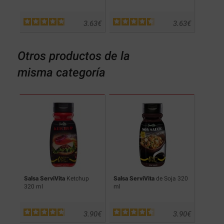
.63
€
3.63
€
3.63
€
Otros productos de la
misma categoría
BQ)
Salsa ServiVita
Ketchup
Salsa ServiVita
de Soja 320
Salsa S
320 ml
ml
320 ml
.90
€
3.90
€
3.90
€