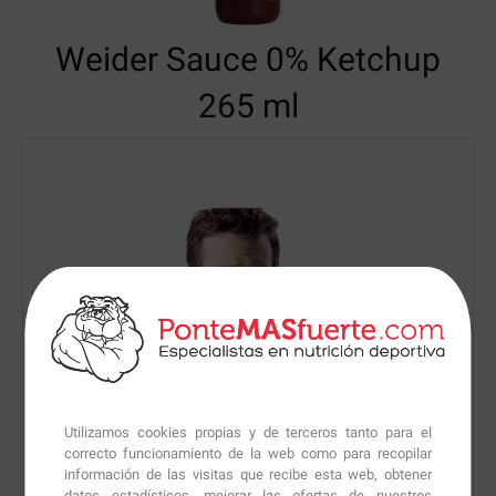
Weider Sauce 0%
Ketchup
265 ml
Utilizamos cookies propias y de terceros tanto para el
correcto funcionamiento de la web como para recopilar
información de las visitas que recibe esta web, obtener
datos estadísticos, mejorar las ofertas de nuestros