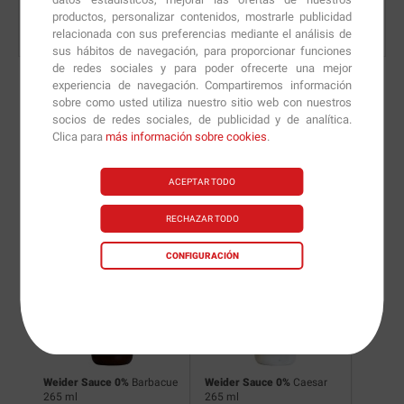
productos, personalizar contenidos, mostrarle publicidad
relacionada con sus preferencias mediante el análisis de
sus hábitos de navegación, para proporcionar funciones
de redes sociales y para poder ofrecerte una mejor
experiencia de navegación. Compartiremos información
sobre como usted utiliza nuestro sitio web con nuestros
socios de redes sociales, de publicidad y de analítica.
Nuevas versiones y
Clica para
más información sobre cookies
.
recomendaciones de
ACEPTAR TODO
nuestros nutricionistas.
RECHAZAR TODO
CONFIGURACIÓN
 265
Weider Sauce 0%
Barbacue
Weider Sauce 0%
Caesar
Grandm
265 ml
265 ml
Curry 2