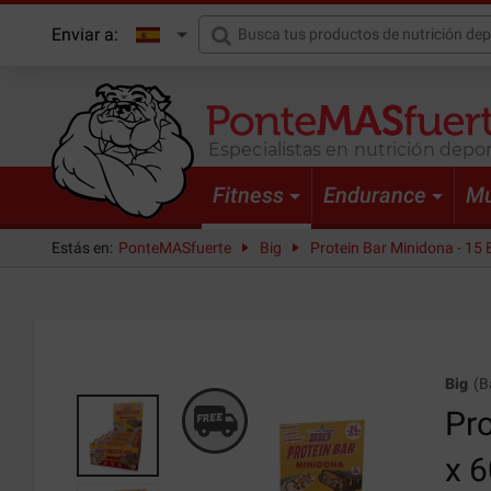
Enviar a:
Especialistas en nutrición depor
Fitness
Endurance
Mu
Estás en:
PonteMASfuerte
Big
Protein Bar Minidona - 15 B
Big
(
B
Pro
x 6