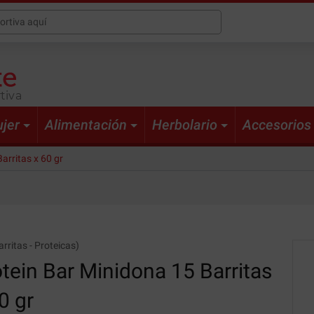
tiva
jer
Alimentación
Herbolario
Accesorios
arritas x 60 gr
arritas
-
Proteicas
)
tein Bar Minidona
15 Barritas
0 gr