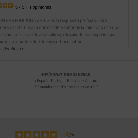
5
/
5
-
1
opiniones
N BAR MINIDONA de BIG es la respuesta perfecta. Esta
dora barrita fusiona el irresistible sabor de la minidona con una
ición nutricional de alta calidad, ofreciendo una experiencia
ara los amantes del fitness y el buen sabor....
s detalles >>
ENVÍO GRATIS EN 24 HORAS
a España, Portugal, Baleares y Andorra
* Consultar condiciones de envío
aquí
5
/
5