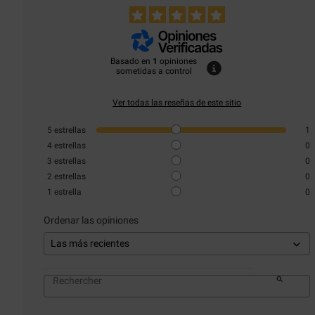
Basado en
1
opiniones
sometidas a control
Ver todas las reseñas de este sitio
5
estrellas
1
4
estrellas
0
3
estrellas
0
2
estrellas
0
1
estrella
0
Ordenar las opiniones