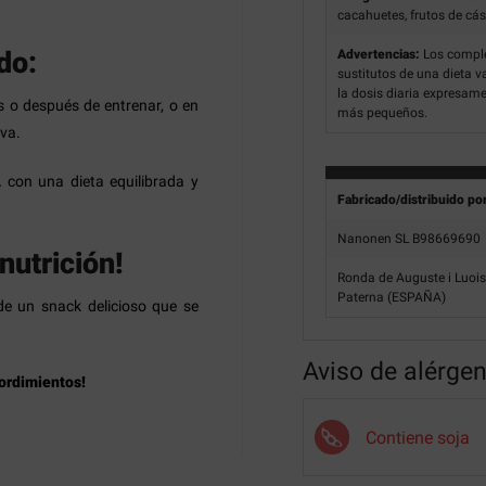
cacahuetes, frutos de cá
do:
Advertencias:
Los comple
sustitutos de una dieta v
la dosis diaria expresam
 o después de entrenar, o en
más pequeños.
iva.
n una dieta equilibrada y
Fabricado/distribuido po
Nanonen SL B98669690
nutrición!
Ronda de Auguste i Luois
Paterna (ESPAÑA)
 de un snack delicioso que se
Aviso de alérge
mordimientos!
Contiene soja