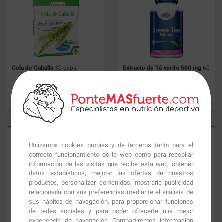
Cola de Caballo
30 caps.
Extracto de Té verde 500 mg
60
caps.
10.98
€
10.36
€
Utilizamos cookies propias y de terceros tanto para el
correcto funcionamiento de la web como para recopilar
información de las visitas que recibe esta web, obtener
datos estadísticos, mejorar las ofertas de nuestros
productos, personalizar contenidos, mostrarle publicidad
relacionada con sus preferencias mediante el análisis de
sus hábitos de navegación, para proporcionar funciones
Té Verde
60 caps.
Diuretic Fast Water Loss
90
de redes sociales y para poder ofrecerte una mejor
caps.
experiencia de navegación. Compartiremos información