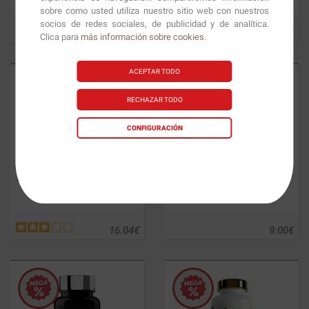
sobre como usted utiliza nuestro sitio web con nuestros
socios de redes sociales, de publicidad y de analítica.
13.76
€
17.82
€
Clica para
más información sobre cookies
.
ACEPTAR TODO
RECHAZAR TODO
CONFIGURACIÓN
Saw Palmetto
60 caps.
Green Tea
60 caps.
16.04
€
9.00
€