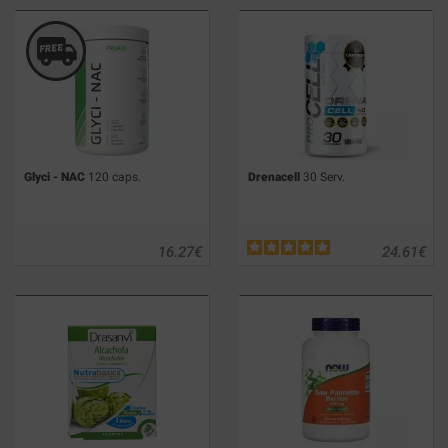
Glyci - NAC
120 caps.
Drenacell
30 Serv.
16.27
€
24.61
€