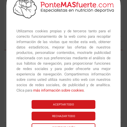
Tapa extensible:
Ø 20 cm
Bolsa Reutilizable de Silicona
1.5L 1 unid.
Utilizamos cookies propias y de terceros tanto para el
correcto funcionamiento de la web como para recopilar
8.18
€
12.31
€
información de las visitas que recibe esta web, obtener
datos estadísticos, mejorar las ofertas de nuestros
productos, personalizar contenidos, mostrarle publicidad
relacionada con sus preferencias mediante el análisis de
sus hábitos de navegación, para proporcionar funciones
de redes sociales y para poder ofrecerte una mejor
experiencia de navegación. Compartiremos información
sobre como usted utiliza nuestro sitio web con nuestros
socios de redes sociales, de publicidad y de analítica.
Clica para
más información sobre cookies
.
Estuche de Vapor
con Bandeja
Estuche de Vapor
con Bandeja
3-4 pers.
1-2 pers
ACEPTAR TODO
RECHAZAR TODO
28.84
€
21.40
€