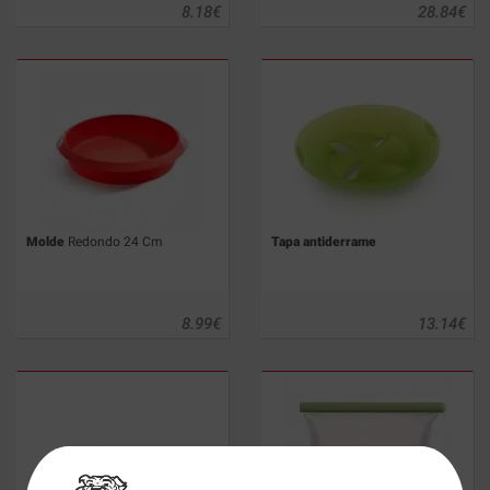
8.18
€
28.84
€
Molde
Redondo 24 Cm
Tapa antiderrame
8.99
€
13.14
€