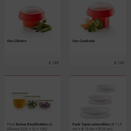
Ovo Cilindro
Ovo Cuadrado
8.18
€
8.18
€
Pack
Bolsas Reutilizables
de
Pack Tapas extensibles
(Ø 11,5
Silicona (0,5L + 1L + 1,5L)
cm + Ø 15 cm + Ø 20 cm)