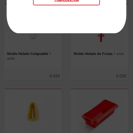
CONFIGURACIÓN
Molde Helado Colapsable
1
Molde Helado de Frutas
1 unid.
unid.
4.05
€
4.05
€