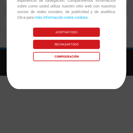
experiencia de navegación. Compartiremos información
sobre como usted utiliza nuestro sitio web con nuestros
socios de redes sociales, de publicidad y de analítica.
Clica para
más información sobre cookies
.
Potenciar la recuperación
Tomar durante la actividad
ACEPTAR TODO
RECHAZAR TODO
GAMA PROFIT, S.L ©
2026
- Reg. Sanitario
CONFIGURACIÓN
26.015146/B
Aviso Legal
|
Política de privacidad
|
Cookies