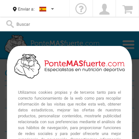
Enviar a:
Objetivos de Endurance
Utilizamos cookies propias y de terceros tanto para el
Aportar sales minerales
Aporte energético
correcto funcionamiento de la web como para recopilar
información de las visitas que recibe esta web, obtener
datos estadísticos, mejorar las ofertas de nuestros
Mejorar la circulación
Mejorar articulaciones
productos, personalizar contenidos, mostrarle publicidad
sanguínea
relacionada con sus preferencias mediante el análisis de
sus hábitos de navegación, para proporcionar funciones
de redes sociales y para poder ofrecerte una mejor
Mejorar la resistencia
Potenciar el entreno