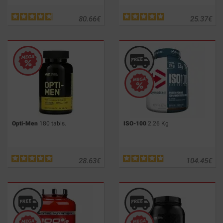
80.66
€
25.37
€
Opti-Men
180 tabls.
ISO-100
2.26 Kg
28.63
€
104.45
€