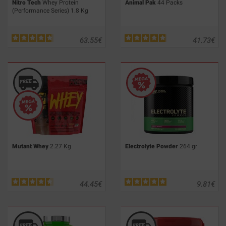
Nitro Tech
Whey Protein
Animal Pak
44 Packs
(Performance Series) 1.8 Kg
63.55
€
41.73
€
Mutant Whey
2.27 Kg
Electrolyte Powder
264 gr
44.45
€
9.81
€