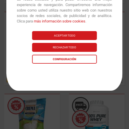
experiencia de navegación. Compartiremos información
sobre como usted utiliza nuestro sitio web con nuestros
socios de redes sociales, de publicidad y de analítica.
Clica para
más información sobre cookies
.
ACEPTAR TODO
RECHAZAR TODO
CONFIGURACIÓN
Animal Cuts
42 Packs
Micronised Creatine Powder
360 gr
47.00
€
18.81
€