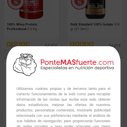
100% Whey Protein
Gold Standard 100% Isolate
930
Professional
2.3 Kg
gr (31 Serv.)
64.91
€
54.81
€
Utilizamos cookies propias y de terceros tanto para el
correcto funcionamiento de la web como para recopilar
información de las visitas que recibe esta web, obtener
datos estadísticos, mejorar las ofertas de nuestros
Creatine tablets
180 tabls.
Mutant Mass
Extreme 2500 2.72
Kg
productos, personalizar contenidos, mostrarle publicidad
relacionada con sus preferencias mediante el análisis de
sus hábitos de navegación, para proporcionar funciones
16.35
€
32.64
€
de redes sociales y para poder ofrecerte una mejor