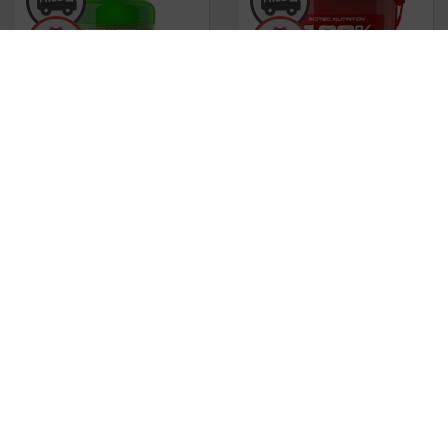
100% Whey Isolate
1.8 Kg
100% Whey Protein
Professional
5 Kg
71.19
€
117.01
€
Micronized Creatine Gummies
Mutant Mass
Extreme 2500 5.44
60 gominolas
Kg