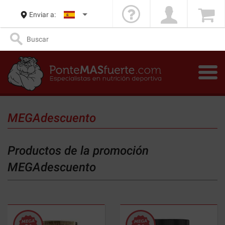
Enviar a:
MEGAdescuento
Productos de la promoción
MEGAdescuento