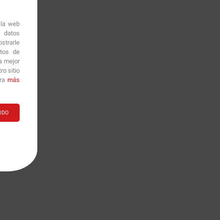
 la web
r datos
strarle
itos de
a mejor
o sitio
ara
más
ODO