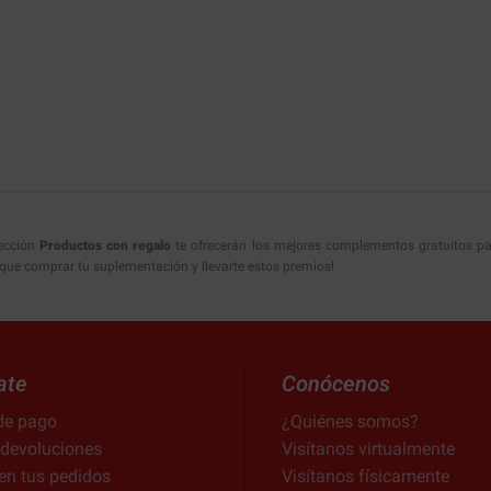
sección
Productos con regalo
te ofrecerán los mejores complementos gratuitos p
ue comprar tu suplementación y llevarte estos premios!
ate
Conócenos
de pago
¿Quiénes somos?
 devoluciones
Visítanos virtualmente
en tus pedidos
Visítanos físicamente