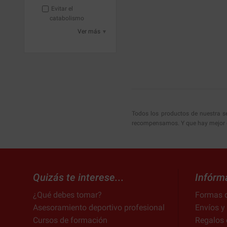
Evitar el
catabolismo
Ver más
Todos los productos de nuestra 
recompensamos. Y que hay mejor q
Quizás te interese...
Infórm
¿Qué debes tomar?
Formas 
Asesoramiento deportivo profesional
Envíos y
Cursos de formación
Regalos 