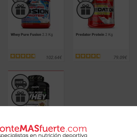
Whey Pure Fusion
2.3 Kg
Predator Protein
2 Kg
102.64
€
79.09
€
Ultra Pure Whey
1.8 Kg / 2 kg