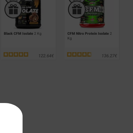
Black CFM Isolate
2 Kg
CFM Nitro Protein Isolate
2
Kg
122.64
€
136.27
€