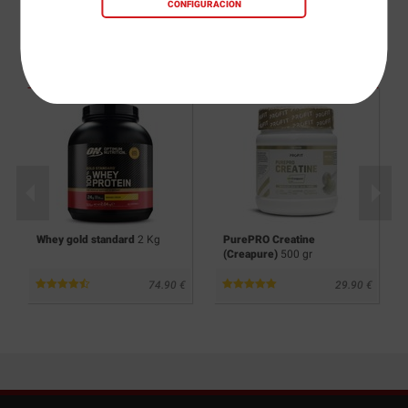
CONFIGURACIÓN
podrían interesarte
Whey gold standard
2 Kg
PurePRO Creatine
(Creapure)
500 gr
74.90
29.90