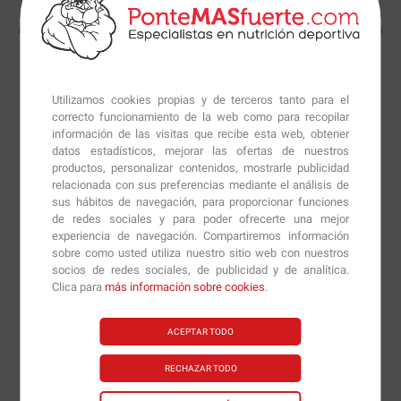
Añade lo que necesites haciendo clic en el botón de comprar de los
productos que quieras.
Utilizamos cookies propias y de terceros tanto para el
NUESTROS NUTRICIONISTAS RECOMIENDAN:
correcto funcionamiento de la web como para recopilar
información de las visitas que recibe esta web, obtener
datos estadísticos, mejorar las ofertas de nuestros
productos, personalizar contenidos, mostrarle publicidad
relacionada con sus preferencias mediante el análisis de
sus hábitos de navegación, para proporcionar funciones
de redes sociales y para poder ofrecerte una mejor
experiencia de navegación. Compartiremos información
sobre como usted utiliza nuestro sitio web con nuestros
socios de redes sociales, de publicidad y de analítica.
s.
Tribulus
60 tabls.
Maca Andina 2500
60 caps.
Clica para
más información sobre cookies
.
ACEPTAR TODO
7.89
€
14.99
€
12.78
€
RECHAZAR TODO
Creemos que estos productos