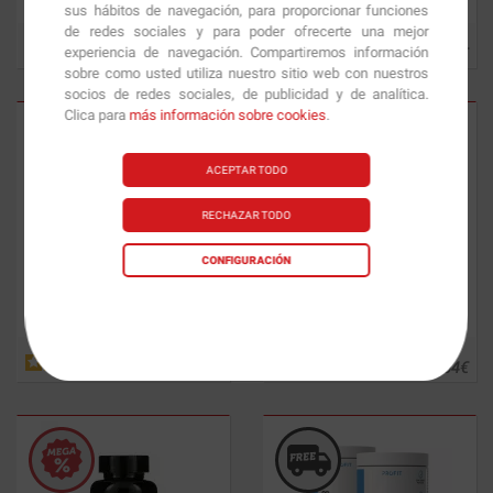
sus hábitos de navegación, para proporcionar funciones
de redes sociales y para poder ofrecerte una mejor
experiencia de navegación. Compartiremos información
17.23
€
38.95
€
sobre como usted utiliza nuestro sitio web con nuestros
socios de redes sociales, de publicidad y de analítica.
Clica para
más información sobre cookies
.
ACEPTAR TODO
RECHAZAR TODO
CONFIGURACIÓN
NAC 600
(N-acetil-L-cisteína) 60
Vitamin Max Multivitamin
60
caps.
tabls.
14.05
€
19.64
€