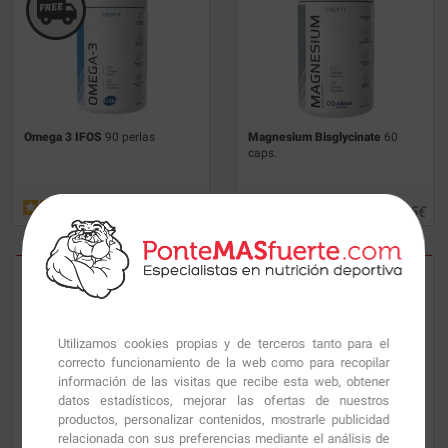
Omega 3 IFOS
90 perlas
Magnesium Bisglycinate
60
caps.
19.91
€
13.55
€
Utilizamos cookies propias y de terceros tanto para el
correcto funcionamiento de la web como para recopilar
información de las visitas que recibe esta web, obtener
datos estadísticos, mejorar las ofertas de nuestros
productos, personalizar contenidos, mostrarle publicidad
Magnesium Bisglycinate
60
Animal Flex
44 Packs
relacionada con sus preferencias mediante el análisis de
caps.