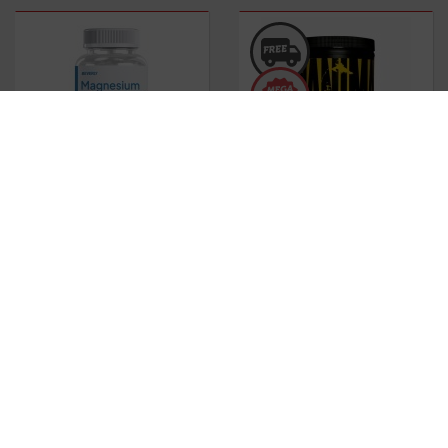
Magnesium Bisglycinate
90
Animal Pak
Powder 44 Serv.
caps.
(312-342 gr)
10.00
€
47.18
€