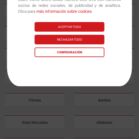
socios de redes sociales, de publicidad y de analítica.
Kayak
Maratón
Clica para
más información sobre cookies
.
ACEPTAR TODO
Patinaje
Running
RECHAZAR TODO
CONFIGURACIÓN
Senderismo
Snowboard
Triatlón
Vela
Fitness
Aeróbic
Artes Marciales
Atletismo