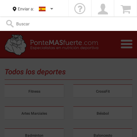
Enviar a:
Todos los deportes
Fitness
CrossFit
Artes Marciales
Béisbol
Badminton
Baloncesto