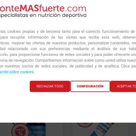
27.18
€
25.29
€
amos cookies propias y de terceros tanto para el correcto funcionamiento de
ara recopilar información de las visitas que recibe esta web, obtene
sticos, mejorar las ofertas de nuestros productos, personalizar contenidos, mo
idad relacionada con sus preferencias mediante el análisis de sus háb
ción, para proporcionar funciones de redes sociales y para poder ofrecerte un
encia de navegación. Compartiremos información sobre como usted utiliza nuestr
n nuestros socios de redes sociales, de publicidad y de analítica. Clica p
Rock's Gel
Con Cafeína 5
Rock's Gel
Sin Cafeína 5 Geles
ación sobre cookies
.
Geles x 32 gr
x 32 gr
RECHAZAR TODO
CONFIGURACIÓN
ACEPTAR T
8.18
€
8.18
€