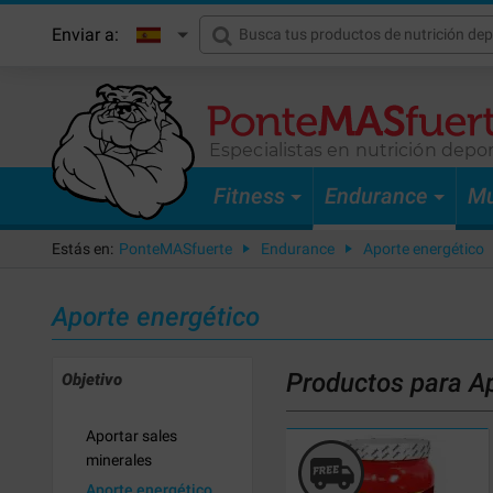
Enviar a:
Especialistas en nutrición depor
Fitness
Endurance
Mu
Estás en:
PonteMASfuerte
Endurance
Aporte energético
Aporte energético
Productos para A
Objetivo
Aportar sales
minerales
Aporte energético