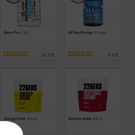
Reco-Pro
1 Kg
All Day Energy
90 caps.
46.27
€
8.95
€
Energy Drink
500 gr
Isotonic Drink
500 gr