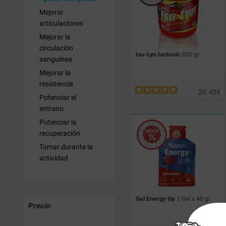
Mejorar
articulaciones
Mejorar la
circulación
Iso-Lyn Isotonic
800 gr
sanguínea
Mejorar la
resistencia
20.45
€
Potenciar el
entreno
Potenciar la
recuperación
Tomar durante la
actividad
Gel Energy Up
1 Gel x 40 gr
Precio