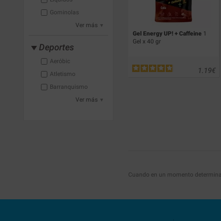
Gominolas
Ver más
Gel Energy UP! + Caffeine
1
Gel x 40 gr
Deportes
Aeróbic
1.19
€
Atletismo
Barranquismo
Ver más
Cuando en un momento determinado 