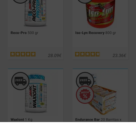
Reco-Pro
500 gr
Iso-Lyn Recovery
800 gr
28.09
€
23.36
€
WaxIont
1 Kg
Endurance Bar
20 Barritas x
60 gr