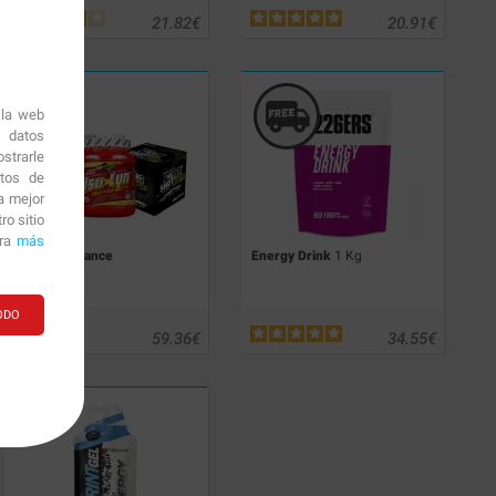
21.82
€
20.91
€
 la web
r datos
strarle
itos de
a mejor
o sitio
ara
más
Pack Endurance
Energy Drink
1 Kg
ODO
59.36
€
34.55
€