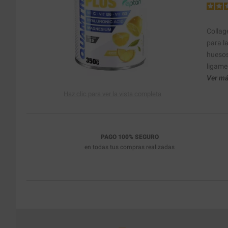
Collag
para la
huesos.
ligame
Ver má
Haz clic para ver la vista completa
PAGO 100% SEGURO
en todas tus compras realizadas