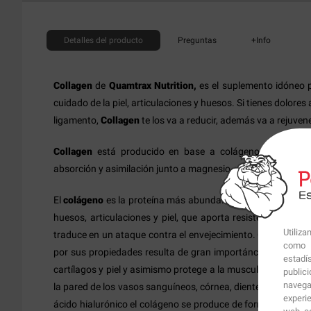
Detalles
del producto
Preguntas
+Info
Collagen
de
Quamtrax Nutrition,
es el suplemento idóneo pa
cuidado de la piel, articulaciones y huesos. Si tienes dolores 
ligamento,
Collagen
te los va a reducir, además va a rejuvene
Collagen
está producido en base a colágeno natural e h
absorción y asimilación junto a magnesio, vitamina C, B3 y B
El
colágeno
es la proteína más abundante de nuestro cuerp
huesos, articulaciones y piel, que aporta resistencia y elast
Utiliz
traduce en un ataque contra el envejecimiento. Contiene 
como p
por sus propiedades resulta de gran importáncia para los 
estadí
cartílagos y piel y asimismo protege a la musculatura y órga
public
navega
la pared de los vasos sanguíneos, córnea, dientes, encías y c
experi
ácido hialurónico el colágeno se produce de forma natural 