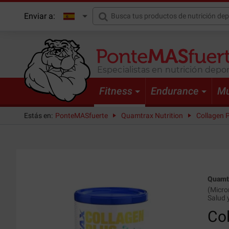
Enviar a:
Especialistas en nutrición depor
Fitness
Endurance
Mu
Estás en:
PonteMASfuerte
Quamtrax Nutrition
Collagen P
Quamtr
(
Micro
Salud 
Co