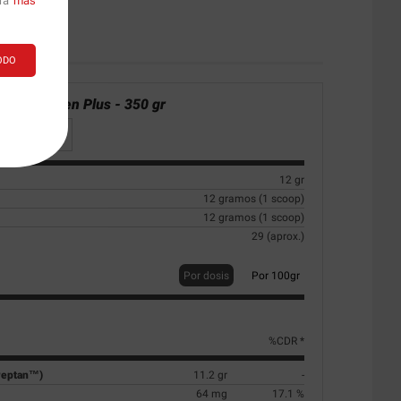
ara
más
ODO
nal:
Collagen Plus - 350 gr
12 gr
12 gramos (1 scoop)
12 gramos (1 scoop)
29 (aprox.)
Por dosis
Por 100gr
%CDR *
(Peptan™)
11.2 gr
-
64 mg
17.1 %