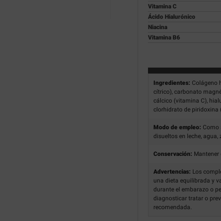
Vitamina C
Ácido Hialurónico
Niacina
Vitamina B6
Ingredientes:
Colágeno h
cítrico), carbonato magné
cálcico (vitamina C), hia
clorhidrato de piridoxina
Modo de empleo:
Como s
disueltos en leche, agua,
Conservación:
Mantener e
Advertencias:
Los comple
una dieta equilibrada y v
durante el embarazo o pe
diagnosticar tratar o pre
recomendada.