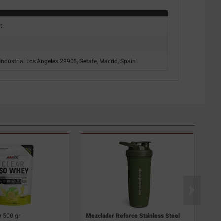
r:
Industrial Los Ángeles 28906, Getafe, Madrid, Spain
y
500 gr
Mezclador Reforce Stainless Steel
Tes