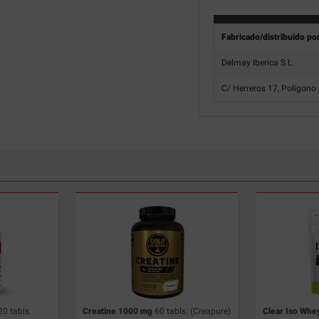
Fabricado/distribuido po
Delmay Iberica S.L.
C/ Herreros 17, Polígono 
20 tabls.
Creatine 1000 mg
60 tabls. (Creapure)
Clear Iso Whe