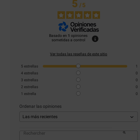
5
/
5
Basado en
1
opiniones
sometidas a control
Ver todas las reseñas de este sitio
5
estrellas
1
4
estrellas
0
3
estrellas
0
2
estrellas
0
1
estrella
0
Ordenar las opiniones