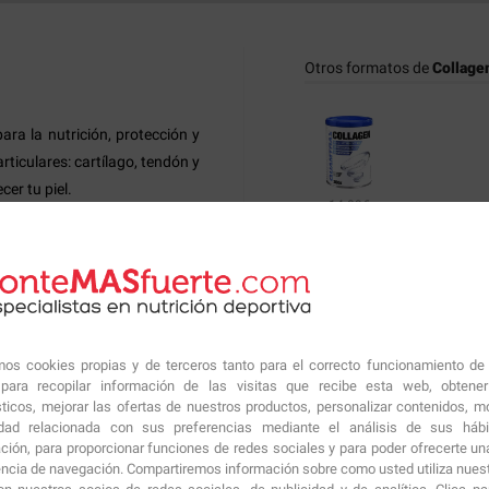
Otros formatos de
Collagen
ra la nutrición, protección y
articulares: cartílago, tendón y
cer tu piel.
14.09€
idrolizado, para una rápida
6 y ácido hialuronico.
Productos similares sugeri
o humano, forma parte de los
icidad a los tejidos, lo que se
amos cookies propias y de terceros tanto para el correcto funcionamiento de
una cadena de aminoácidos que
ara recopilar información de las visitas que recibe esta web, obtene
huesos, tendones, ligamentos,
sticos, mejorar las ofertas de nuestros productos, personalizar contenidos, mo
10.60€
10.60
nos vitales y está presente en
idad relacionada con sus preferencias mediante el análisis de sus háb
ción, para proporcionar funciones de redes sociales y para poder ofrecerte un
uero cabelludo. Al igual que el
encia de navegación. Compartiremos información sobre como usted utiliza nuestr
por el cuerpo humano, y que a