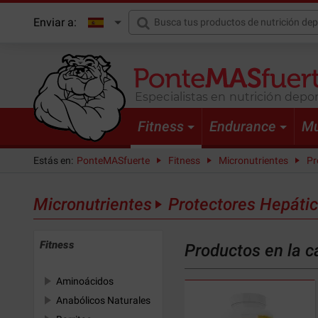
Enviar a:
Especialistas en nutrición depor
Fitness
Endurance
Mu
Estás en:
PonteMASfuerte
Fitness
Micronutrientes
Pr
Micronutrientes
Protectores Hepáti
Fitness
Productos en la c
Aminoácidos
Anabólicos Naturales