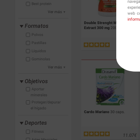
navega
Best protein
experi
Ver más
web co
inform
Double Strenght Milk Thistle
Formatos
Extract 300 mg
200 caps.
Polvos
Pastillas
27.18
€
Líquidos
Gominolas
Ver más
Objetivos
Aportar
minerales
Proteger/depurar
el hígado
Cardo Mariano
30 caps.
Deportes
Fitness
11.07
€
Artes Marciales