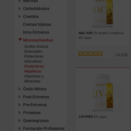
Barritas
Carbohidratos
Creatina
Cremas tópicas
Intra-Entrenos
NAC 600
(N-acetil-L-cisteína)
60 caps.
Micronutrientes
Ácidos Grasos
Esenciales
14.05
€
Protectores
Articulares
Protectores
Hepáticos
Vitaminas y
Minerales
Óxido Nítrico
Post-Entrenos
Pre-Entrenos
Proteínas
LIV+PRO
60 caps.
Quemagrasas
Formación Profesional