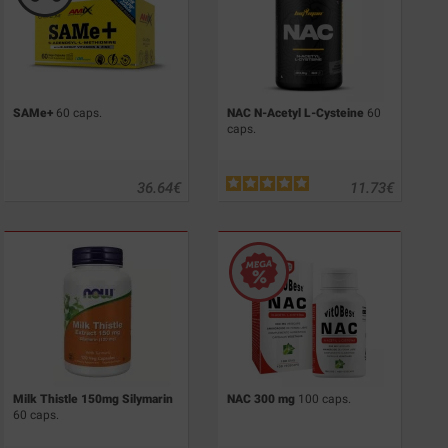
SAMe+
60 caps.
NAC N-Acetyl L-Cysteine
60
caps.
36.64
€
11.73
€
Milk Thistle 150mg Silymarin
NAC 300 mg
100 caps.
60 caps.