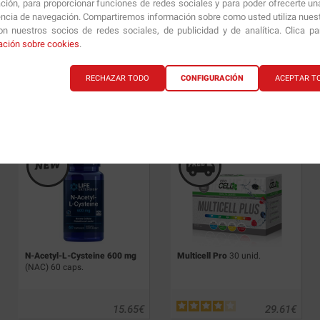
ción, para proporcionar funciones de redes sociales y para poder ofrecerte un
encia de navegación. Compartiremos información sobre como usted utiliza nuestr
n nuestros socios de redes sociales, de publicidad y de analítica. Clica p
ación sobre cookies
.
Detox Cell
90 caps.
NAC (N-Acetil-L-Cisteína)
60
caps.
RECHAZAR TODO
CONFIGURACIÓN
ACEPTAR T
21.17
€
12.30
€
N-Acetyl-L-Cysteine 600 mg
Multicell Pro
30 unid.
(NAC) 60 caps.
15.65
€
29.61
€