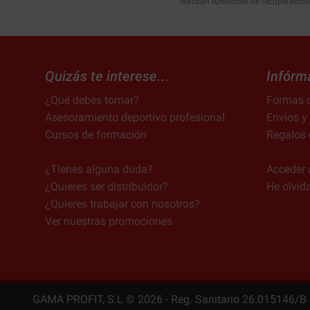
realizan funciones de recuperación
Quizás te interese...
Infórm
¿Qué debes tomar?
Formas 
Asesoramiento deportivo profesional
Envíos y
Cursos de formación
Regalos 
¿Tienes alguna duda?
Acceder 
¿Quieres ser distribuidor?
He olvid
¿Quieres trabajar con nosotros?
Ver nuestras promociones
GAMA PROFIT, S.L ©
2026
- Reg. Sanitario 26.015146/B