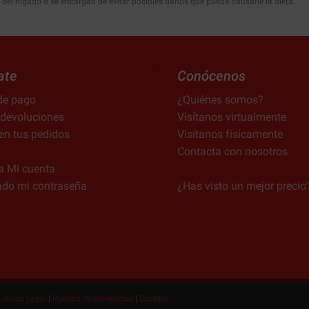
 del hígado o se encargan de evitar posibles daños que pueda causarle la dieta.
ate
Conócenos
de pago
¿Quiénes somos?
 devoluciones
Visítanos virtualmente
en tus pedidos
Visítanos físicamente
Contacta con nosotros
a Mi cuenta
ado mi contraseña
¿Has visto un mejor precio
Aviso Legal
|
Política de privacidad
|
Cookies