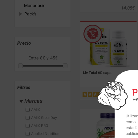
Monodosis
14.05
€
Pack's
Precio
Entre
8€
y
45€
Liv Total
60 caps.
Filtros
13.42
€
Marcas
AMIX
Utiliz
AMIX GreenDay
como p
AMIX PRO
estadí
public
Applied Nutrition