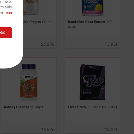
a mejor
o sitio
ara
más
Berberine
with Oregon Grape
Dandelion Root Extract
100
90 caps.
caps.
ODO
26.27
€
15.95
€
Kidney Cleanse
90 caps.
Liver Stack
60 caps. (30 Serv.)
16.27
€
16.27
€