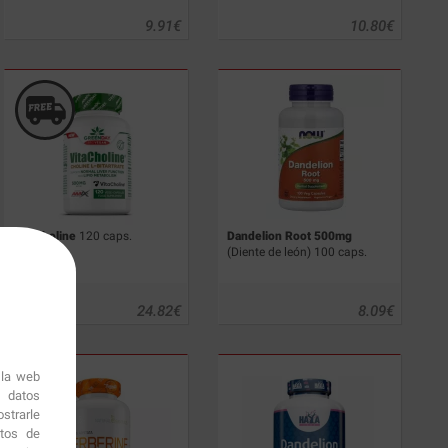
9.91
€
10.80
€
VitaCholine
120 caps.
Dandelion Root 500mg
(Diente de león) 100 caps.
24.82
€
8.09
€
 la web
r datos
strarle
itos de