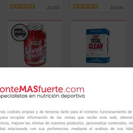
23.32
€
32.64
€
Liver Cleanse
100 caps.
Total-Clean
60 caps.
28.09
€
22.64
€
amos cookies propias y de terceros tanto para el correcto funcionamiento de
ara recopilar información de las visitas que recibe esta web, obtene
sticos, mejorar las ofertas de nuestros productos, personalizar contenidos, mo
idad relacionada con sus preferencias mediante el análisis de sus háb