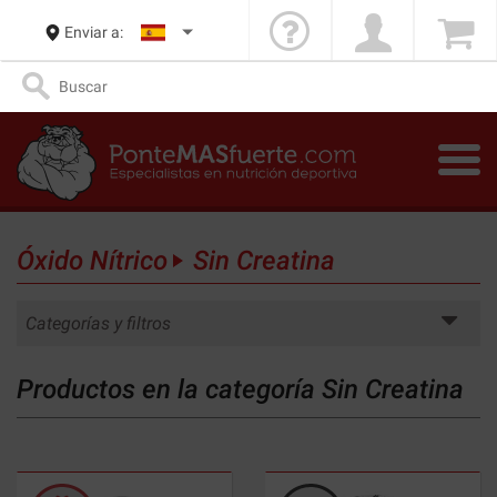
Enviar a:
Óxido Nítrico
Sin Creatina
Categorías y filtros
Productos en la categoría Sin Creatina