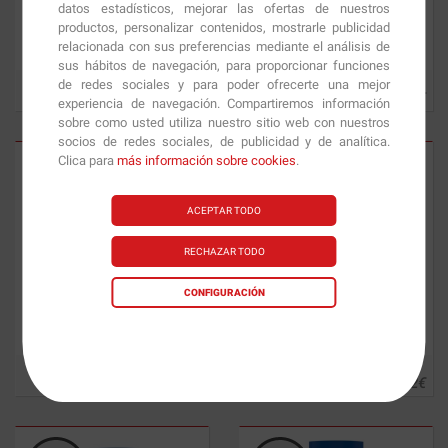
datos estadísticos, mejorar las ofertas de nuestros
Nitric
350 caps.
Mega L-Carnitina 700
120 caps.
productos, personalizar contenidos, mostrarle publicidad
relacionada con sus preferencias mediante el análisis de
sus hábitos de navegación, para proporcionar funciones
de redes sociales y para poder ofrecerte una mejor
66.82
€
17.18
€
experiencia de navegación. Compartiremos información
sobre como usted utiliza nuestro sitio web con nuestros
socios de redes sociales, de publicidad y de analítica.
Clica para
más información sobre cookies
.
ACEPTAR TODO
RECHAZAR TODO
CONFIGURACIÓN
L-Arginine 500 mg
100 caps.
Nitric
125 caps.
10.82
€
38.82
€