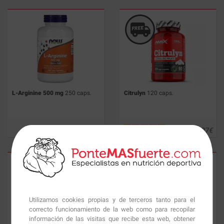
L-Arginine 500 mg
250 caps.
Citrulyn
120 caps.
18.09
€
29.27
€
Utilizamos cookies propias y de terceros tanto para el
correcto funcionamiento de la web como para recopilar
información de las visitas que recibe esta web, obtener