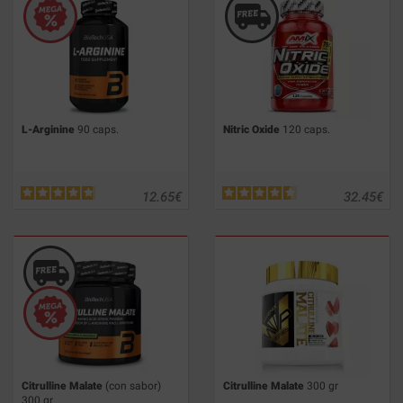
L-Arginine
90 caps.
Nitric Oxide
120 caps.
12.65
€
32.45
€
Citrulline Malate
(con sabor)
Citrulline Malate
300 gr
300 gr