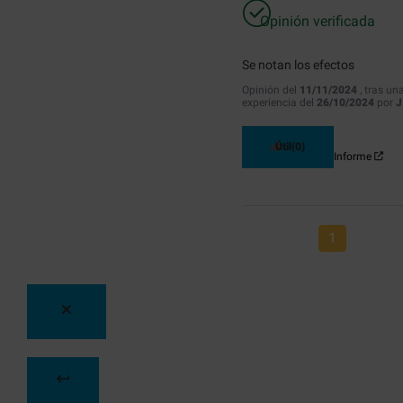
Opinión verificada
Se notan los efectos
Opinión del
11/11/2024
, tras un
experiencia del
26/10/2024
por
J
Útil
(0)
Informe
1