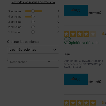
Ver todas las reseñas de este sitio
Útil
(0)
5
estrellas
2
Informe
4
estrellas
1
3
estrellas
0
2
estrellas
0
1
estrella
0
4
Ordenar las opiniones
Opinión verificada
Bien.
Opinión del
9/1/2026
, tras una
experiencia del
19/12/2025
por
Emilio José G.
Útil
(0)
Informe
5