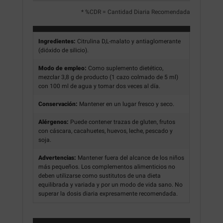
* %CDR = Cantidad Diaria Recomendada
Ingredientes:
Citrulina D,L-malato y antiaglomerante
(dióxido de silicio).
Modo de empleo:
Como suplemento dietético,
mezclar 3,8 g de producto (1 cazo colmado de 5 ml)
con 100 ml de agua y tomar dos veces al día.
Conservación:
Mantener en un lugar fresco y seco.
Alérgenos:
Puede contener trazas de gluten, frutos
con cáscara, cacahuetes, huevos, leche, pescado y
soja.
Advertencias:
Mantener fuera del alcance de los niños
más pequeños. Los complementos alimenticios no
deben utilizarse como sustitutos de una dieta
equilibrada y variada y por un modo de vida sano. No
superar la dosis diaria expresamente recomendada.