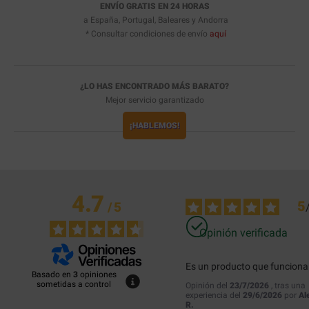
ENVÍO GRATIS EN 24 HORAS
a España, Portugal, Baleares y Andorra
* Consultar condiciones de envío
aquí
¿LO HAS ENCONTRADO MÁS BARATO?
Mejor servicio garantizado
¡HABLEMOS!
4.7
5
/
5
Opinión verificada
Es un producto que funciona
Basado en
3
opiniones
sometidas a control
Opinión del
23/7/2026
, tras una
experiencia del
29/6/2026
por
Al
R.