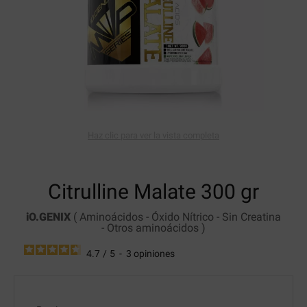
Haz clic para ver la vista completa
Citrulline Malate
300 gr
iO.GENIX
(
Aminoácidos
-
Óxido Nítrico
-
Sin Creatina
-
Otros aminoácidos
)
4.7
/
5
-
3
opiniones