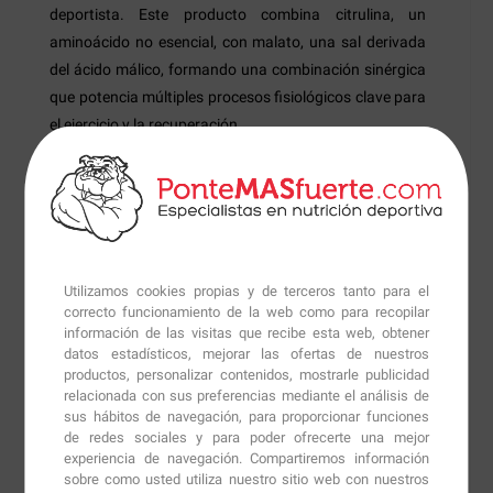
deportista. Este producto combina citrulina, un
aminoácido no esencial, con malato, una sal derivada
del ácido málico, formando una combinación sinérgica
que potencia múltiples procesos fisiológicos clave para
el ejercicio y la recuperación.
Uno de los principales beneficios de
Citrulline Malate
es su capacidad para incrementar la producción de
óxido nítrico en el organismo. Esto resulta en una
vasodilatación mejorada, es decir, en una mayor
apertura de los vasos sanguíneos, lo que facilita el flujo
Utilizamos cookies propias y de terceros tanto para el
de sangre y el transporte de nutrientes a los músculos.
correcto funcionamiento de la web como para recopilar
información de las visitas que recibe esta web, obtener
Esto ayuda a reducir la fatiga, mejorar la resistencia
datos estadísticos, mejorar las ofertas de nuestros
durante actividades prolongadas y promover una
productos, personalizar contenidos, mostrarle publicidad
mayor capacidad de trabajo físico.
relacionada con sus preferencias mediante el análisis de
sus hábitos de navegación, para proporcionar funciones
de redes sociales y para poder ofrecerte una mejor
Además,
Citrulline Malate
ha demostrado ser eficaz en
experiencia de navegación. Compartiremos información
la eliminación de toxinas como el amoníaco y el ácido
sobre como usted utiliza nuestro sitio web con nuestros