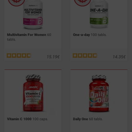
Multivitamin For Women
60
One-a-day
100 tabls.
tabls.
15.19
€
14.35
€
Vitamin C 1000
100 caps.
Daily One
60 tabls.