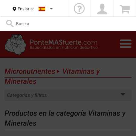
Enviar a:
Micronutrientes
Vitaminas y
Minerales
Categorías y filtros
Productos en la categoría Vitaminas y
Minerales