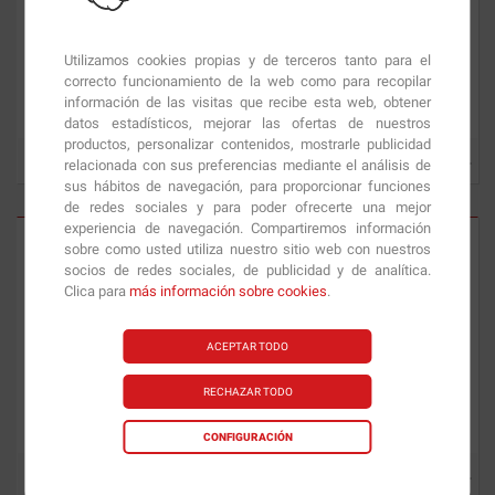
Utilizamos cookies propias y de terceros tanto para el
correcto funcionamiento de la web como para recopilar
Multi Vitamínico
90 caps.
Multipack Sport
60 caps.
información de las visitas que recibe esta web, obtener
datos estadísticos, mejorar las ofertas de nuestros
productos, personalizar contenidos, mostrarle publicidad
relacionada con sus preferencias mediante el análisis de
18.05
€
12.29
€
sus hábitos de navegación, para proporcionar funciones
de redes sociales y para poder ofrecerte una mejor
experiencia de navegación. Compartiremos información
sobre como usted utiliza nuestro sitio web con nuestros
socios de redes sociales, de publicidad y de analítica.
Clica para
más información sobre cookies
.
ACEPTAR TODO
RECHAZAR TODO
Vit D3 + K2 Professional
60
Multivit
60 caps.
tabls.
CONFIGURACIÓN
9.41
€
10.32
€