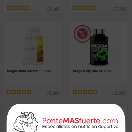
17.18
€
17.73
€
Magnesium Citrate
60 tabls.
Mega Daily One
60 caps.
10.68
€
12.65
€