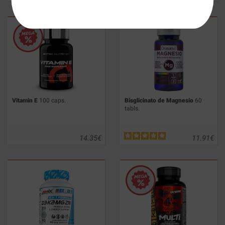
Vitamin E
100 caps.
Bisglicinato de Magnesio
60
tabls.
14.35
€
11.91
€