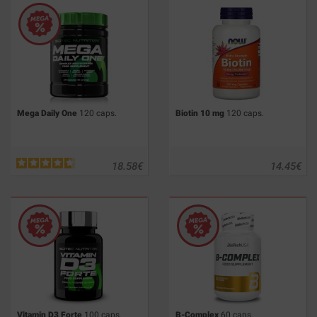
Mega Daily One
120 caps.
Biotin 10 mg
120 caps.
18.58
€
14.45
€
Vitamin D3 Forte
100 caps.
B-Complex
60 caps.