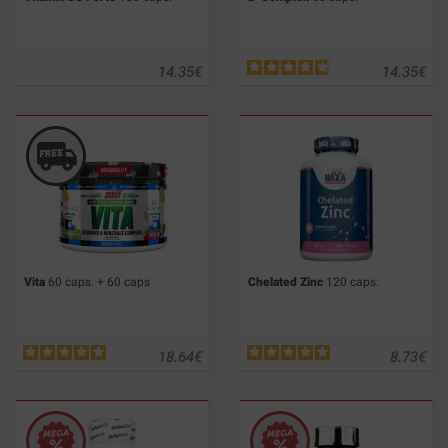
14.35
€
14.35
€
Vita
60 caps. + 60 caps
Chelated Zinc
120 caps.
18.64
€
8.73
€