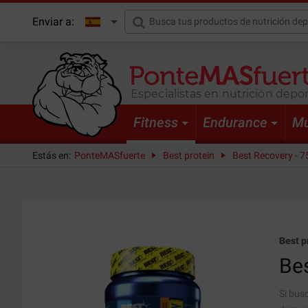
Enviar a:
Especialistas en nutrición depor
Fitness
Endurance
Mu
Estás en:
PonteMASfuerte
Best protein
Best Recovery - 7
Best p
Be
Si bus