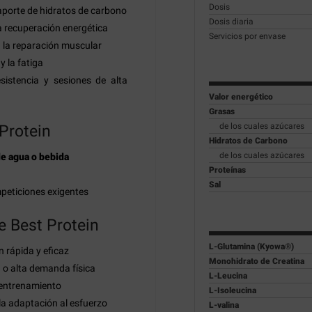
Dosis
aporte de hidratos de carbono
Dosis diaria
a recuperación energética
Servicios por envase
 la reparación muscular
 la fatiga
istencia y sesiones de alta
Valor energético
Grasas
de los cuales azúcares
Protein
Hidratos de Carbono
de los cuales azúcares
e agua o bebida
Proteínas
Sal
mpeticiones exigentes
e Best Protein
L-Glutamina (Kyowa®)
n rápida y eficaz
Monohidrato de Creatina
 o alta demanda física
L-Leucina
-entrenamiento
L-Isoleucina
la adaptación al esfuerzo
L-valina