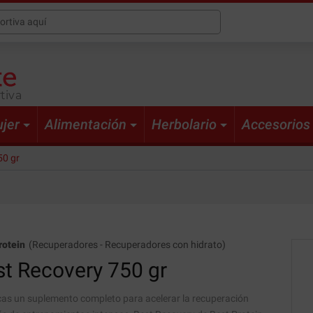
tiva
jer
Alimentación
Herbolario
Accesorios
50 gr
rotein
(
Recuperadores
-
Recuperadores con hidrato
)
st Recovery
750 gr
cas un suplemento completo para acelerar la recuperación