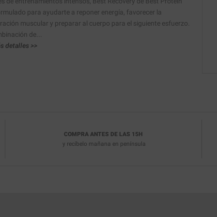
s de entrenamientos intensos, Best Recovery de Best Protein
ormulado para ayudarte a reponer energía, favorecer la
ración muscular y preparar al cuerpo para el siguiente esfuerzo.
binación de...
s detalles >>
COMPRA ANTES DE LAS 15H
y recíbelo
mañana en península