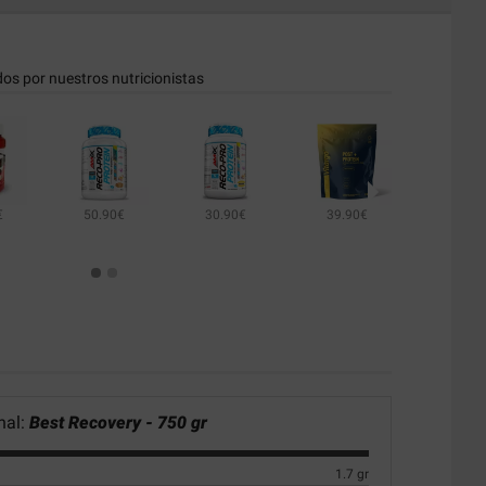
dos por nuestros nutricionistas
€
50.90€
30.90€
39.90€
25.19€
nal:
Best Recovery - 750 gr
1.7 gr