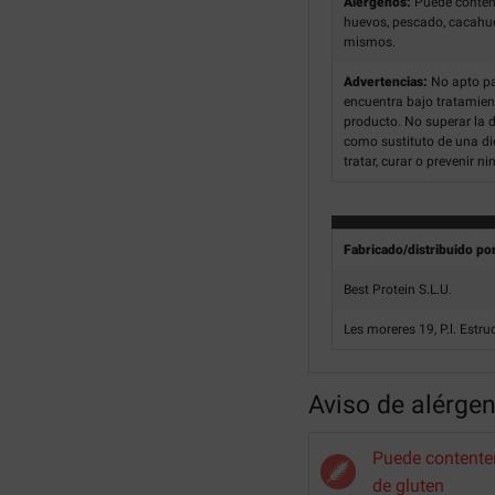
Alérgenos:
Puede contene
huevos, pescado, cacahuet
mismos.
Advertencias:
No apto pa
encuentra bajo tratamien
producto. No superar la 
como sustituto de una die
tratar, curar o prevenir 
Fabricado/distribuido po
Best Protein S.L.U.
Les moreres 19, P.l. Estr
Aviso de alérge
Puede contenter
de gluten