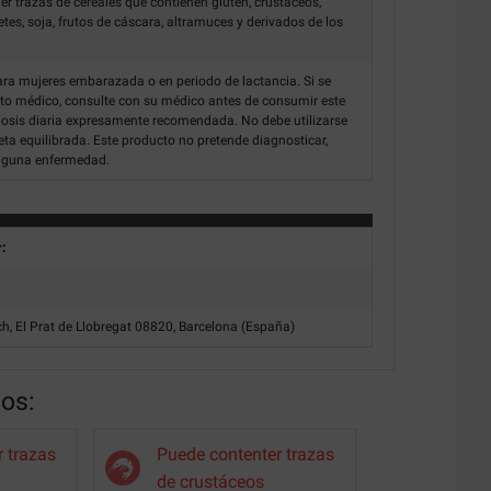
r trazas de cereales que contienen gluten, crustáceos,
es, soja, frutos de cáscara, altramuces y derivados de los
ra mujeres embarazada o en periodo de lactancia. Si se
to médico, consulte con su médico antes de consumir este
dosis diaria expresamente recomendada. No debe utilizarse
ta equilibrada. Este producto no pretende diagnosticar,
ninguna enfermedad.
r:
uch, El Prat de Llobregat 08820, Barcelona (España)
nos:
 trazas
Puede contenter trazas
de crustáceos