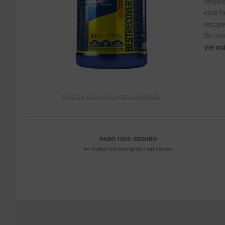
despué
está f
recupe
Su com
Ver má
Haz clic para ver la vista completa
PAGO 100% SEGURO
en todas tus compras realizadas