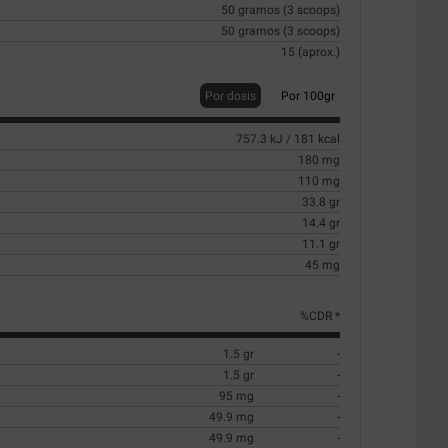
50 gramos (3 scoops)
50 gramos (3 scoops)
15 (aprox.)
Por dosis
Por 100gr
757.3 kJ / 181 kcal
180 mg
110 mg
33.8 gr
14.4 gr
11.1 gr
45 mg
%CDR *
1.5 gr
-
1.5 gr
-
95 mg
-
49.9 mg
-
49.9 mg
-