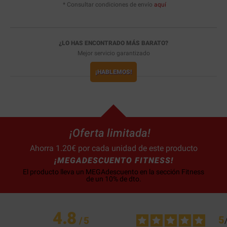
* Consultar condiciones de envío
aquí
¿LO HAS ENCONTRADO MÁS BARATO?
Mejor servicio garantizado
¡HABLEMOS!
¡Oferta limitada!
Ahorra 1.20€ por cada unidad de este producto
¡MEGADESCUENTO FITNESS!
El producto lleva un MEGAdescuento en la sección Fitness
de un 10% de dto.
4.8
5
/
5