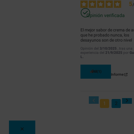
5
Opinión verificada
El mejor sabor de crema de ar
que he probado nunca, los 
desayunos son de otro nivel
Opinión del
3/10/2025
, tras una
experiencia del
21/9/2025
por
Gu
L.
Útil
(1)
Informe
1
2