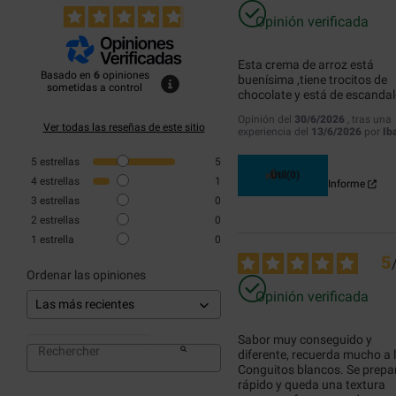
Opinión verificada
Esta crema de arroz está 
Basado en
6
opiniones
buenísima ,tiene trocitos de 
sometidas a control
chocolate y está de escanda
Opinión del
30/6/2026
, tras una
Ver todas las reseñas de este sitio
experiencia del
13/6/2026
por
Ib
5
estrellas
5
Útil
(0)
4
estrellas
1
Informe
3
estrellas
0
2
estrellas
0
1
estrella
0
5
Ordenar las opiniones
Opinión verificada
Sabor muy conseguido y 
diferente, recuerda mucho a l
Conguitos blancos. Se prepar
rápido y queda una textura 