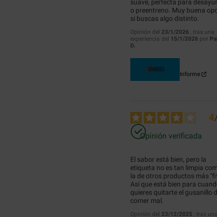
suave, perfecta para desayun
o preentreno. Muy buena opc
si buscas algo distinto.
Opinión del
23/1/2026
, tras una
experiencia del
15/1/2026
por
Pa
D.
Útil
(0)
Informe
4
Opinión verificada
El sabor está bien, pero la 
etiqueta no es tan limpia com
la de otros productos más "fit"
Así que está bien para cuand
quieres quitarte el gusanillo d
comer mal.
Opinión del
23/12/2025
, tras un