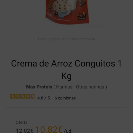
Haz clic para ver la vista completa
Crema de Arroz
Conguitos 1
Kg
Max Protein
(
Harinas
-
Otras harinas
)
4.8
/
5
-
6
opiniones
Oferta
10.82
€
12.02
€
/ud.