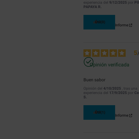
experiencia del
9/12/2025
por
PI
PAPAYA R.
Útil
(0)
Informe
5
Opinión verificada
Buen sabor
Opinión del
4/10/2025
, tras una
experiencia del
17/9/2025
por
Ce
S.
Útil
(1)
Informe