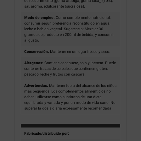
de recubrimiento (goma arábiga, goma laca)] (10%),
sal, aroma, edulcorante (sucralosa).
Modo de empleo:
Como complemento nutricional,
consumir según preferencia reconstituido en agua,
leche o bebida vegetal. Sugerencia: Mezclar 30
gramos de producto en 200ml de bebida, y consumir
al gusto.
Conservación:
Mantener en un lugar fresco y seco.
Alérgenos:
Contiene cacahuete, soja y lactosa. Puede
contener trazas de cereales que contienen gluten,
pescado, leche y frutos con cáscara.
Advertencias:
Mantener fuera del alcance de los niños
más pequeños. Los complementos alimenticios no
deben utilizarse como sustitutos de una dieta
equilibrada y variada y por un modo de vida sano. No
superar la dosis diaria expresamente recomendada.
Fabricado/distribuido por: