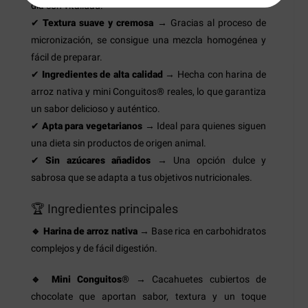
día con vitalidad.
✔
Textura suave y cremosa
→ Gracias al proceso de
micronización, se consigue una mezcla homogénea y
fácil de preparar.
✔
Ingredientes de alta calidad
→ Hecha con harina de
arroz nativa y mini Conguitos® reales, lo que garantiza
un sabor delicioso y auténtico.
✔
Apta para vegetarianos
→ Ideal para quienes siguen
una dieta sin productos de origen animal.
✔
Sin azúcares añadidos
→ Una opción dulce y
sabrosa que se adapta a tus objetivos nutricionales.
🏆 Ingredientes principales
🔹 Harina de arroz nativa
→ Base rica en carbohidratos
complejos y de fácil digestión.
🔹 Mini Conguitos®
→ Cacahuetes cubiertos de
chocolate que aportan sabor, textura y un toque