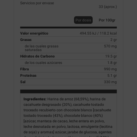
Servicios por envase
33 (aprox.)
Por dosis
Por 100gr
Valor energético
494.55 kJ / 118.2 kcal
Grasas
2 gr
de las cuales grasas
570 mg
saturadas
Hidratos de Carbono
19.5 gr
de los cuales azúcares
1.8 gr
Fibra
990 mg
Proteínas
5.1 gr
Sal
330 mg
Ingredientes:
Harina de arroz (68,59%), harina de
cacahuete desgrasado (20%), cacahuete tostado
troceado recubierto con chocolate blanco [cacahuete
tostado troceado (43%), chocolate blanco (40%)
[azúcar, manteca de cacao, leche entera en polvo,
leche desnatada en polvo, lactosa, emulgente (lecitina
de soja) y aromas] azúcar, jarabe de glucosa, agentes