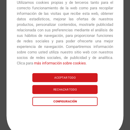
Utilizamos cookies propias y de terceros tanto para el
🍫 Crema de Arroz Conguitos® de Max Protein: Sabor y
correcto funcionamiento de la web como para recopilar
información de las visitas que recibe esta web, obtener
energía en tu desayuno
datos estadísticos, mejorar las ofertas de nuestros
productos, personalizar contenidos, mostrarle publicidad
🥣 Deliciosa papilla de arroz con auténticos
relacionada con sus preferencias mediante el análisis de
Conguitos®
sus hábitos de navegación, para proporcionar funciones
de redes sociales y para poder ofrecerte una mejor
La
Crema de Arroz Conguitos®
de Max Protein es una
experiencia de navegación. Compartiremos información
suave y deliciosa papilla que combina
harina de arroz
sobre como usted utiliza nuestro sitio web con nuestros
socios de redes sociales, de publicidad y de analítica.
nativa de alta calidad
con auténticos
mini Conguitos®
,
Clica para
más información sobre cookies
.
ofreciendo una experiencia única en cada cucharada.
Disponible en sabores como
chocolate con leche
y
ACEPTAR TODO
chocolate blanco
, convierte tus desayunos y meriendas
en un momento irresistible.
RECHAZAR TODO
✅ Beneficios clave de la Crema de Arroz
CONFIGURACIÓN
Conguitos®
✔
Fuente de energía saludable
→ Aporta hidratos de
carbono de fácil digestión, perfectos para comenzar el