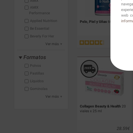
AMIX
navega
AMIX
experi
Performance
web co
inform
Applied Nutrition
Pelo, Piel y Uñas
60 caps.
Be Essential
Beverly For Her
12.55
€
Ver más
Formatos
Polvos
Pastillas
Líquidos
Gominolas
Ver más
Collagen Beauty & Health
20
viales x 25 ml
28.59
€