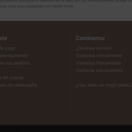
podemos incorporar lo necesario en la dieta, por eso los suplementos de esta ca
ante, unas uñas saludables y un cabello fuerte.
ate
Conócenos
de pago
¿Quiénes somos?
 devoluciones
Visítanos virtualmente
en tus pedidos
Visítanos físicamente
Contacta con nosotros
a Mi cuenta
ado mi contraseña
¿Has visto un mejor precio