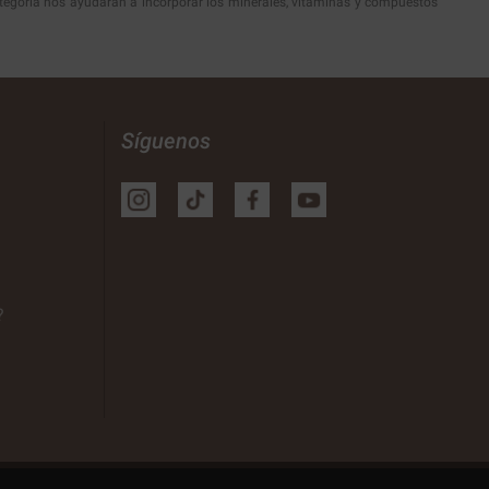
tegoría nos ayudarán a incorporar los minerales, vitaminas y compuestos
Síguenos
?