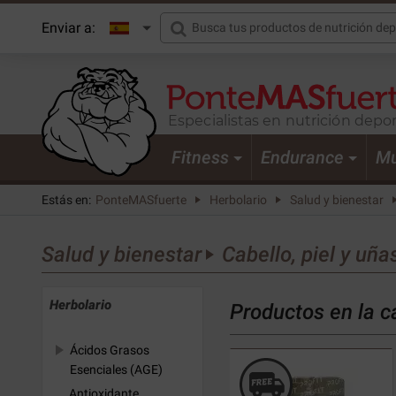
Enviar a:
Especialistas en nutrición depor
Fitness
Endurance
Mu
Estás en:
PonteMASfuerte
Herbolario
Salud y bienestar
Salud y bienestar
Cabello, piel y uña
Herbolario
Productos en la ca
Ácidos Grasos
Esenciales (AGE)
Antioxidante