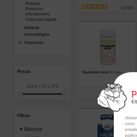
Próstata
14.59
€
Proteccón
articulaciones
Protección hígado
Sistema
inmunológico
Vitaminas
Precio
Hyaluronic Acid
60 caps.
Entre
11€
y
47€
10.82
€
Filtros
Utiliz
como p
Marcas
estadí
public