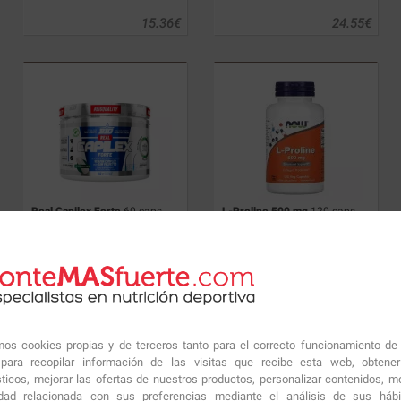
15.36
€
24.55
€
Real Capilex Forte
60 caps.
L-Proline 500 mg
120 caps.
27.18
€
13.55
€
amos cookies propias y de terceros tanto para el correcto funcionamiento de
ara recopilar información de las visitas que recibe esta web, obtene
sticos, mejorar las ofertas de nuestros productos, personalizar contenidos, mo
idad relacionada con sus preferencias mediante el análisis de sus háb