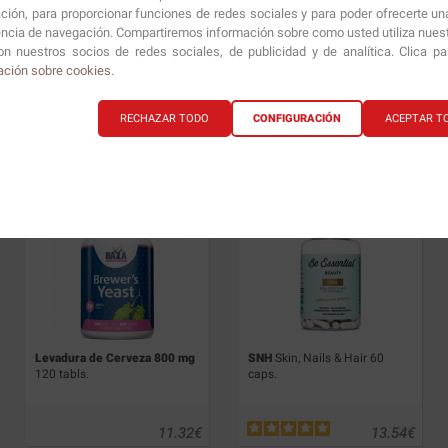
ción, para proporcionar funciones de redes sociales y para poder ofrecerte un
encia de navegación. Compartiremos información sobre como usted utiliza nuestr
n nuestros socios de redes sociales, de publicidad y de analítica. Clica p
ación sobre cookies
.
Collagen
300 gr (60 Serv.)
Peptan
Collagen
300 gr
RECHAZAR TODO
CONFIGURACIÓN
ACEPTAR T
23.90
€
40.45
€
Levadura de Cerveza 800 mg
SNH
Skin, Nails & Hair 60
120 tabls.
caps.
11.32
€
13.54
€