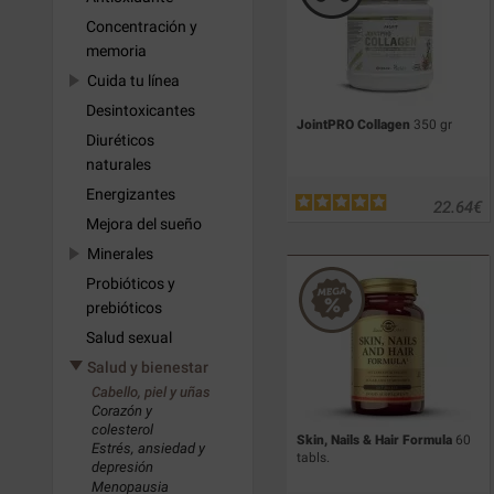
Concentración y
memoria
Cuida tu línea
Desintoxicantes
JointPRO Collagen
350 gr
Diuréticos
naturales
Energizantes
22.64
€
Mejora del sueño
Minerales
Probióticos y
prebióticos
Salud sexual
Salud y bienestar
Cabello, piel y uñas
Corazón y
colesterol
Skin, Nails & Hair Formula
60
Estrés, ansiedad y
tabls.
depresión
Menopausia