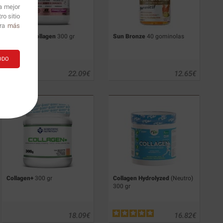
a mejor
o sitio
ara
más
Viscofan
Collagen
300 gr
Sun Bronze
40 gominolas
ODO
22.09
€
12.65
€
Collagen+
300 gr
Collagen Hydrolyzed
(Neutro)
300 gr
18.09
€
16.82
€