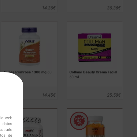
14.36
€
36.36
€
Super Primrose 1300 mg
60
Collmar Beauty Crema Facial
perlas
60 ml
14.45
€
25.50
€
 la web
r datos
strarle
itos de