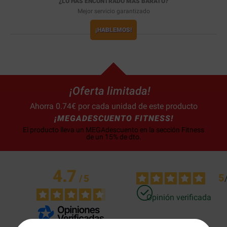
¿LO HAS ENCONTRADO MÁS BARATO?
Mejor servicio garantizado
¡HABLEMOS!
¡Oferta limitada!
Ahorra 0.74€ por cada unidad de este producto
¡MEGADESCUENTO FITNESS!
El producto lleva un MEGAdescuento en la sección Fitness
de un 15% de dto.
4.7
5
/
5
Opinión verificada
Practico y cómodo