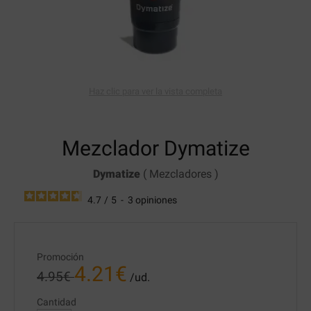
Haz clic para ver la vista completa
Mezclador Dymatize
Dymatize
(
Mezcladores
)
4.7
/
5
-
3
opiniones
Promoción
4.21
€
4.95
€
/ud.
Cantidad