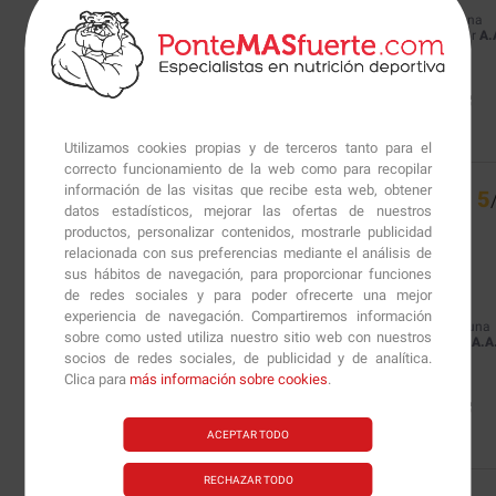
Basado en
3
opiniones
sometidas a control
Opinión del
2/4/2021
, tras una
experiencia del
23/3/2021
por
A.
Ver todas las reseñas de este sitio
Útil
(0)
Informe
5
estrellas
2
4
estrellas
1
Utilizamos cookies propias y de terceros tanto para el
3
estrellas
0
correcto funcionamiento de la web como para recopilar
2
estrellas
0
información de las visitas que recibe esta web, obtener
5
1
estrella
0
datos estadísticos, mejorar las ofertas de nuestros
productos, personalizar contenidos, mostrarle publicidad
Opinión verificada
Ordenar las opiniones
relacionada con sus preferencias mediante el análisis de
sus hábitos de navegación, para proporcionar funciones
de redes sociales y para poder ofrecerte una mejor
Perfecto
experiencia de navegación. Compartiremos información
Opinión del
16/3/2021
, tras una
sobre como usted utiliza nuestro sitio web con nuestros
experiencia del
4/3/2021
por
A.A
socios de redes sociales, de publicidad y de analítica.
Clica para
más información sobre cookies
.
Útil
(0)
Informe
ACEPTAR TODO
RECHAZAR TODO