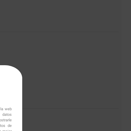
 la web
r datos
1
strarle
itos de