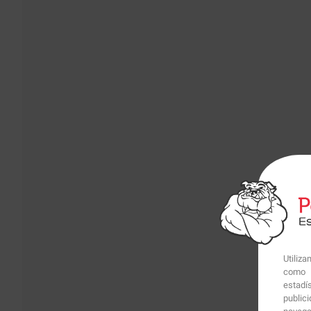
Utiliz
como p
estadí
public