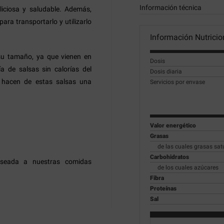
Información técnica
liciosa y saludable. Además,
ara transportarlo y utilizarlo
Información Nutricio
u tamaño, ya que vienen en
Dosis
 de salsas sin calorías del
Dosis diaria
 hacen de estas salsas una
Servicios por envase
Valor energético
Grasas
de las cuales grasas sa
Carbohidratos
eseada a nuestras comidas
de los cuales azúcares
Fibra
Proteínas
Sal