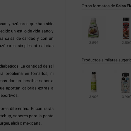
Otros formatos de
Salsa El
rasas y azúcares que han sido
gido un estilo de vida sano y
una salsa de calidad y con un
3.59€
2.50€
zúcares simples ni calorías
Productos similares sugeri
iabéticos. La cantidad de sal
rá problema en tomarlos, ni
emos dar un increíble sabor a
 que aportan calorías extras a
deportivos.
3.90€
3.90€
ores diferentes. Encontrarás
tchup, sabores para la pasta
ger, alioli o mexicana.