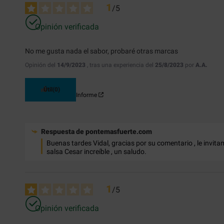
1
/
5
Opinión verificada
No me gusta nada el sabor, probaré otras marcas
Opinión del
14/9/2023
, tras una experiencia del
25/8/2023
por
A.A.
Útil
(0)
Informe
Respuesta de
pontemasfuerte.com
Buenas tardes Vidal, gracias por su comentario , le invi
salsa Cesar increíble , un saludo.
1
/
5
Opinión verificada