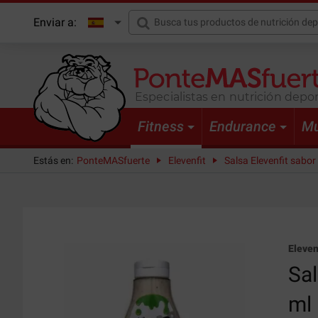
Enviar a:
Especialistas en nutrición depor
Fitness
Endurance
Mu
Estás en:
PonteMASfuerte
Elevenfit
Salsa Elevenfit sabor
Eleven
Sal
ml