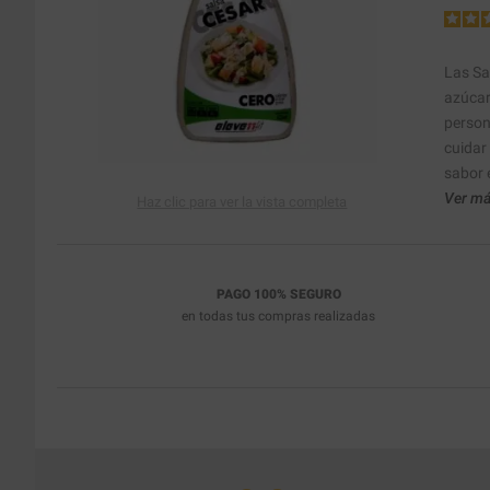
Las Sal
azúcar
person
cuidar
sabor e
Ver má
Haz clic para ver la vista completa
PAGO 100% SEGURO
en todas tus compras realizadas