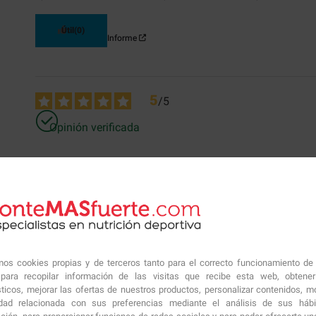
Útil
(0)
Informe
5
/
5
Opinión verificada
Riquísima
Opinión del
11/9/2020
, tras una experiencia del
1/9/2020
por
A.A.
Útil
(0)
Informe
amos cookies propias y de terceros tanto para el correcto funcionamiento de
ara recopilar información de las visitas que recibe esta web, obtene
sticos, mejorar las ofertas de nuestros productos, personalizar contenidos, mo
idad relacionada con sus preferencias mediante el análisis de sus háb