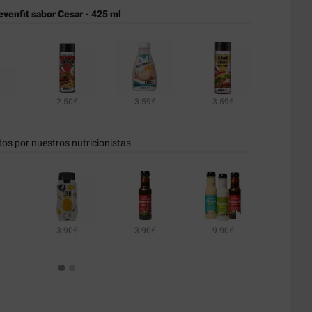
evenfit sabor Cesar - 425 ml
2.50€
3.59€
3.59€
dos por nuestros nutricionistas
3.90€
3.90€
9.90€
3.90€