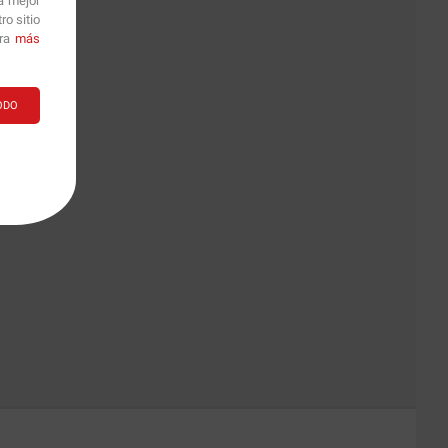
a mejor
o sitio
ara
más
ODO