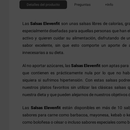
Detalles
del producto
Preguntas
+Info
Las
Salsas Elevenfit
son unas salsas libres de calorías, g
especialmente diseñadas para aquellas personas que han ele
activo y quieren cuidar su alimentación, disfrutando de 
sabor excelente, sin que esto comporte un aporte de a
innecesarias a su dieta.
Al no aportar azúcares, las
Salsas Elevenfit
son aptas para d
que contienen es prácticamente nula por lo que no hab
siquiera si sufrimos hipertensión. Con estas salsas podr
nuestros platos favoritos sin utilizar las clásicas salsas
nuestra dieta y que pueden alejarnos de nuestros objetivos 
Las
Salsas Elevenfit
están disponibles en más de 10 sab
sabores para carne como barbacoa, mayonesa, kebab o ke
como boloñesa o césar o incluso sabores especiales como bur