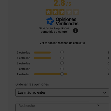
2.8
/
5
Basado en
4
opiniones
sometidas a control
Ver todas las reseñas de este sitio
5
estrellas
1
4
estrellas
1
3
estrellas
0
2
estrellas
0
1
estrella
2
Ordenar las opiniones