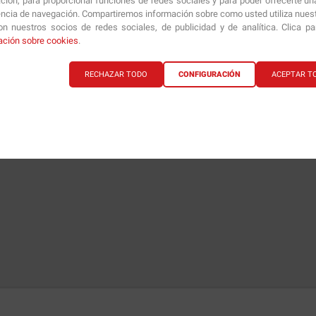
ción, para proporcionar funciones de redes sociales y para poder ofrecerte un
encia de navegación. Compartiremos información sobre como usted utiliza nuestr
n nuestros socios de redes sociales, de publicidad y de analítica. Clica p
ación sobre cookies
.
RECHAZAR TODO
CONFIGURACIÓN
ACEPTAR T