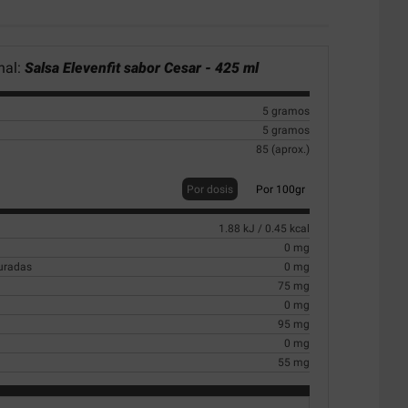
nal:
Salsa Elevenfit sabor Cesar - 425 ml
5 gramos
5 gramos
85 (aprox.)
Por dosis
Por 100gr
1.88 kJ / 0.45 kcal
0 mg
turadas
0 mg
75 mg
0 mg
95 mg
0 mg
55 mg