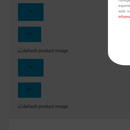
navega
experi
web co
inform