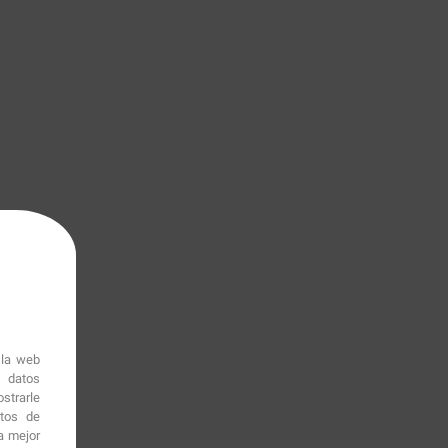
 la web
r datos
strarle
itos de
a mejor