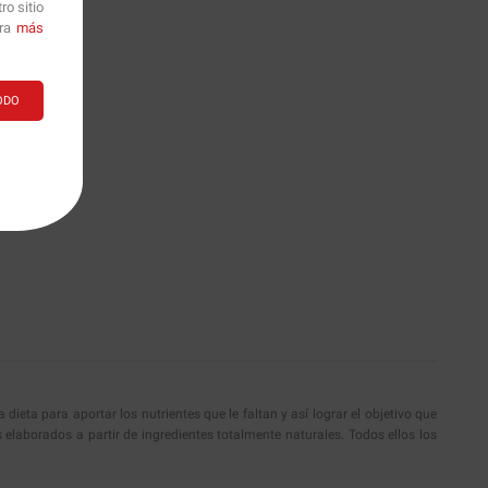
o sitio
ara
más
ODO
eta para aportar los nutrientes que le faltan y así lograr el objetivo que
aborados a partir de ingredientes totalmente naturales. Todos ellos los