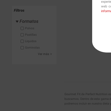
experi
web co
Filtros
inform
Formatos
Polvos
Pastillas
Líquidos
Gominolas
Ver más
Gourmet Fit de Perfect Nutrition e
buscamos. Dentro de esta gama de
podremos incluir en nuestra dieta 