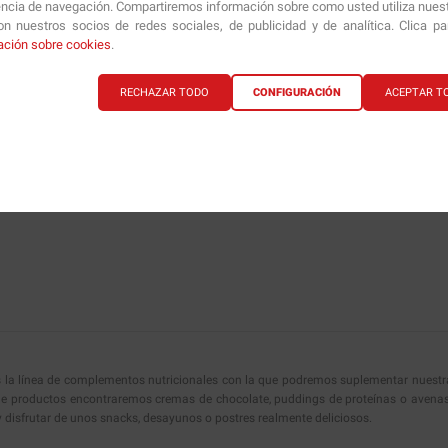
encia de navegación. Compartiremos información sobre como usted utiliza nuestr
n nuestros socios de redes sociales, de publicidad y de analítica. Clica p
ación sobre cookies
.
RECHAZAR TODO
CONFIGURACIÓN
ACEPTAR T
s la línea de complementos nutricionales con la que podremos suplementar nuestra di
 productos encontraremos cremas de chocolate, puddings de proteínas o avenas el
y disfrutar de unos snacks, desayunos o postres realmente deliciosos.