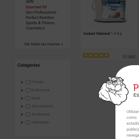
ADN
Gourmet Fit
Gen Professional -
Perfect Nutrition
Sports & Fitness
Cosmetics
Instant Oatmeal
1.9 Kg
Ver todas las marcas
10.86
€
Categorias
Fitness
Endurance
Mujer
Alimentación
Utiliz
Accesorios
como p
Herbolario
estadí
public
navega