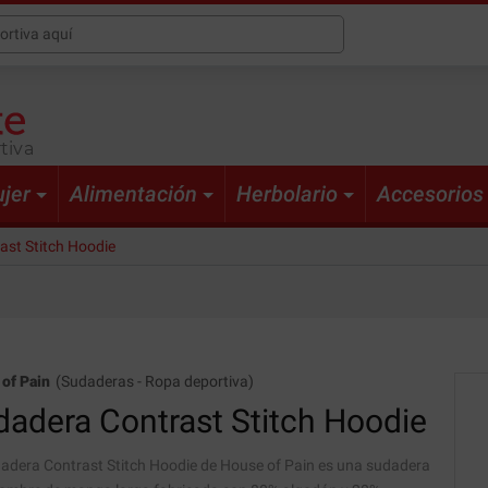
tiva
jer
Alimentación
Herbolario
Accesorios
ast Stitch Hoodie
of Pain
(
Sudaderas
-
Ropa deportiva
)
adera Contrast Stitch Hoodie
adera Contrast Stitch Hoodie de House of Pain es una sudadera