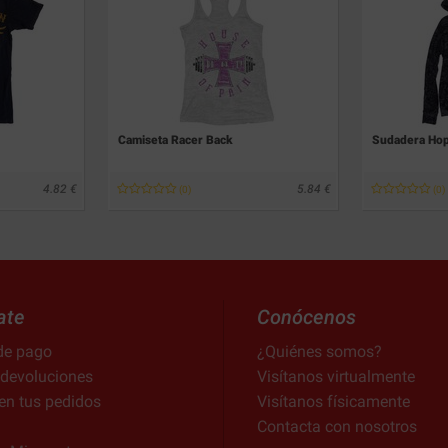
Camiseta Racer Back
Sudadera Hop
4.82
5.84
(0)
(0)
ate
Conócenos
de pago
¿Quiénes somos?
 devoluciones
Visítanos virtualmente
en tus pedidos
Visítanos físicamente
Contacta con nosotros