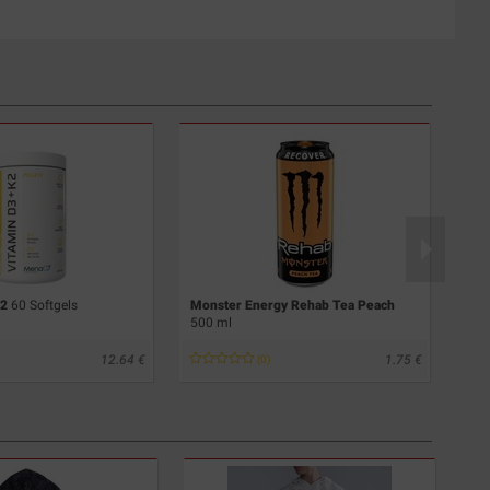
K2
60 Softgels
Monster Energy Rehab Tea Peach
Mag
500 ml
Mag
12.64
1.75
(0)