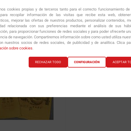
amos cookies propias y de terceros tanto para el correcto funcionamiento de
ara recopilar información de las visitas que recibe esta web, obtene
fortante capucha con la que
sticos, mejorar las ofertas de nuestros productos, personalizar contenidos, mo
s y un bolsillo grande en la
idad relacionada con sus preferencias mediante el análisis de sus háb
 personales de forma segura.
ción, para proporcionar funciones de redes sociales y para poder ofrecerte un
encia de navegación. Compartiremos información sobre como usted utiliza nuestr
n nuestros socios de redes sociales, de publicidad y de analítica. Clica p
e no es únicamente una forma
ación sobre cookies
.
RECHAZAR TODO
CONFIGURACIÓN
ACEPTAR T