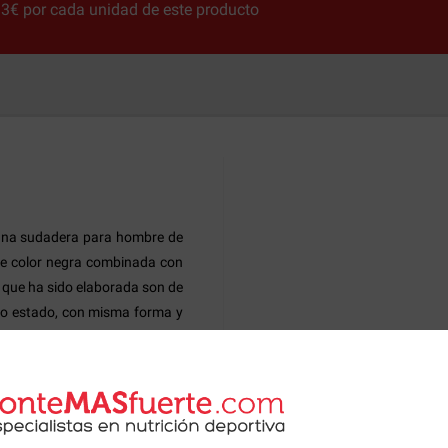
13€ por cada unidad de este producto
na sudadera para hombre de
de color negra combinada con
os que ha sido elaborada son de
mo estado, con misma forma y
rtivos líder en USA que fue
que practican actividades de
tética gracias a sus diseños