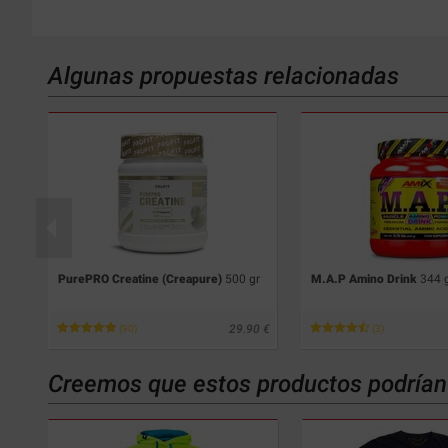
Algunas propuestas relacionadas
PurePRO Creatine (Creapure)
500 gr
M.A.P Amino Drink
344 
44
29.90
(90)
(3)
Creemos que estos productos podrían 