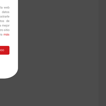
 la web
r datos
strarle
itos de
a mejor
o sitio
ara
más
ODO