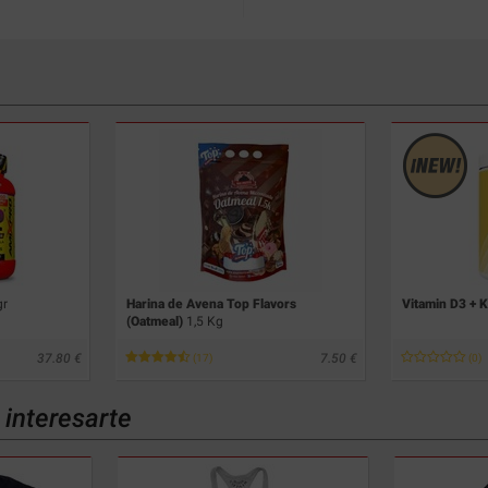
gr
Harina de Avena Top Flavors
Vitamin D3 + 
(Oatmeal)
1,5 Kg
37.80
7.50
(17)
(0)
interesarte