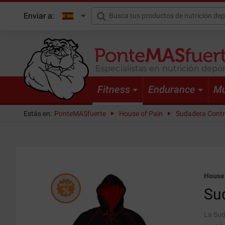
Enviar a:
Especialistas en nutrición depor
Fitness
Endurance
Mu
Estás en:
PonteMASfuerte
House of Pain
Sudadera Contr
House 
Sud
La Sud