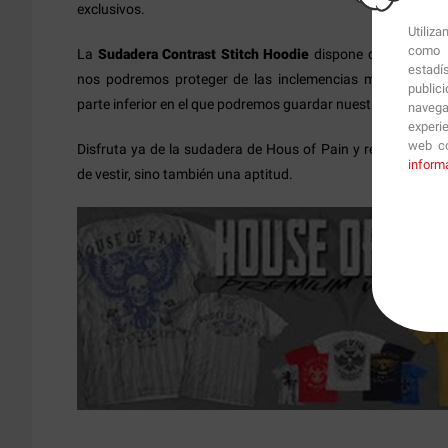
exclusivos.
Utiliz
como p
La
Sudadera Contrast Stitch Hoodie
dispone de una recon
estadí
nos podremos proteger de las inclemencias meteorológica
public
parte inferior en el que podremos guardar nuestros objetos
navega
experi
web co
Disfruta ya de la sudadera de Hous of Pain y recuerda qu
inform
de vestir, sino también una aptitud.