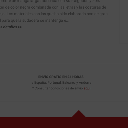
ombre de manga larga fabricada con 80% algodón y 20%
ter de color negra combinada con las letras y las costuras de
rojo. Los materiales con los que ha sido elaborada son de gran
d para que la sudadera se mantenga e...
s detalles >>
ENVÍO GRATIS EN 24 HORAS
a España, Portugal, Baleares y Andorra
* Consultar condiciones de envío
aquí