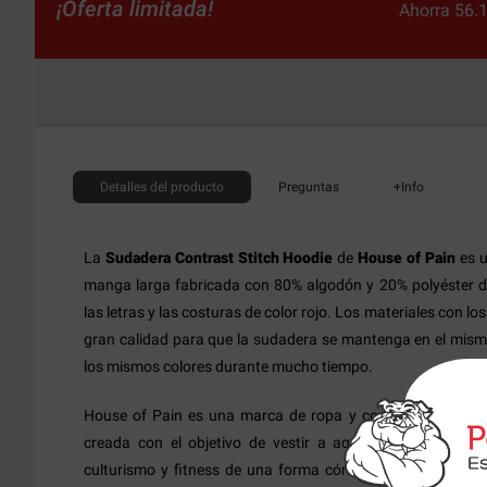
¡Oferta limitada!
Ahorra 56.
Detalles
del producto
Preguntas
+Info
La
Sudadera Contrast Stitch Hoodie
de
House of Pain
es u
manga larga fabricada con 80% algodón y 20% polyéster 
las letras y las costuras de color rojo. Los materiales con l
gran calidad para que la sudadera se mantenga en el mis
los mismos colores durante mucho tiempo.
House of Pain es una marca de ropa y complementos depo
creada con el objetivo de vestir a aquellos deportistas 
culturismo y fitness de una forma cómoda a la vez que es