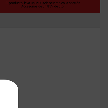
El producto lleva un MEGAdescuento en la sección
Accesorios de un 85% de dto.