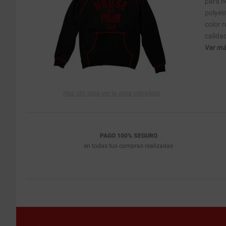
para h
polyés
color 
calida
Ver má
Haz clic para ver la vista completa
PAGO 100% SEGURO
en todas tus compras realizadas