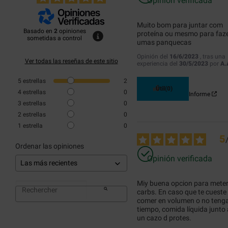
Opinión verificada
Muito bom para juntar com 
Basado en
2
opiniones
proteína ou mesmo para faze
sometidas a control
umas panquecas
Opinión del
16/6/2023
, tras una
Ver todas las reseñas de este sitio
experiencia del
30/5/2023
por
A.
5
estrellas
2
Útil
(0)
4
estrellas
0
Informe
3
estrellas
0
2
estrellas
0
1
estrella
0
5
Ordenar las opiniones
Opinión verificada
Miy buena opcion para meter
carbs. En caso que te cueste 
comer en volumen o no tenga
tiempo, comida líquida junto a
un cazo d protes.