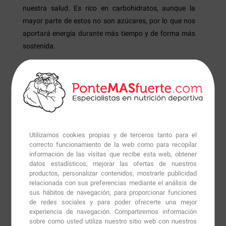
nuestra salud. Es rico en carbohidratos, aunque la
mayor parte de estos no son azúcares, por lo que nos
aportará energía durante más tiempo y de forma más
sostenida.
Además de carbohidratos, también contiene vitaminas
del grupo B, como el ácido fólico (vit. B), importante
para mejorar el funcionamiento del sistema
inmunológico y otras vitaminas como la A, la E y la C,
que cuentan con una alta capacidad antioxidante.
Utilizamos cookies propias y de terceros tanto para el
Sweet Potato Clean Carbs
es un alimento con una alta
correcto funcionamiento de la web como para recopilar
información de las visitas que recibe esta web, obtener
digestibilidad que también es una interesante fuente de
datos estadísticos, mejorar las ofertas de nuestros
fibra y contiene una amplia variedad de minerales
productos, personalizar contenidos, mostrarle publicidad
como el fósforo, hierro, calcio, zinc o potasio.
relacionada con sus preferencias mediante el análisis de
sus hábitos de navegación, para proporcionar funciones
de redes sociales y para poder ofrecerte una mejor
Los hidratos de carbono son un nutriente muy
experiencia de navegación. Compartiremos información
importante para producir energía y para reponer el
sobre como usted utiliza nuestro sitio web con nuestros