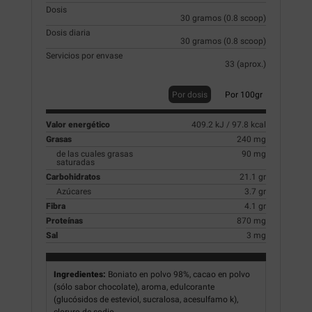
Dosis
30 gramos (0.8 scoop)
Dosis diaria
30 gramos (0.8 scoop)
Servicios por envase
33 (aprox.)
Por dosis
Por 100gr
Valor energético
409.2 kJ / 97.8 kcal
Grasas
240 mg
de las cuales grasas
90 mg
saturadas
Carbohidratos
21.1 gr
Azúcares
3.7 gr
Fibra
4.1 gr
Proteínas
870 mg
Sal
3 mg
Ingredientes:
Boniato en polvo 98%, cacao en polvo
(sólo sabor chocolate), aroma, edulcorante
(glucósidos de esteviol, sucralosa, acesulfamo k),
cloruro de sodio.