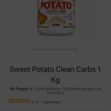
Haz clic para ver la vista completa
Sweet Potato Clean Carbs
1
Kg
Mr Popper`s
(
Carbohidratos
-
Subidores de peso sin
Creatina
)
5
/
5
-
2
opiniones