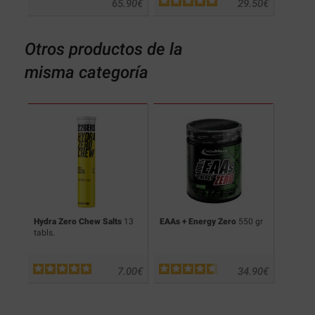
.90
€
65.90
€
29.50
€
Otros productos de la
misma categoría
(30
Hydra Zero Chew Salts
13
EAAs + Energy Zero
550 gr
Glycod
tabls.
(Ciclod
.90
€
7.00
€
34.90
€