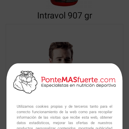
Intravol
907 gr
Utilizamos cookies propias y de terceros tanto para el
correcto funcionamiento de la web como para recopilar
información de las visitas que recibe esta web, obtener
datos estadísticos, mejorar las ofertas de nuestros
productos, personalizar contenidos, mostrarle publicidad