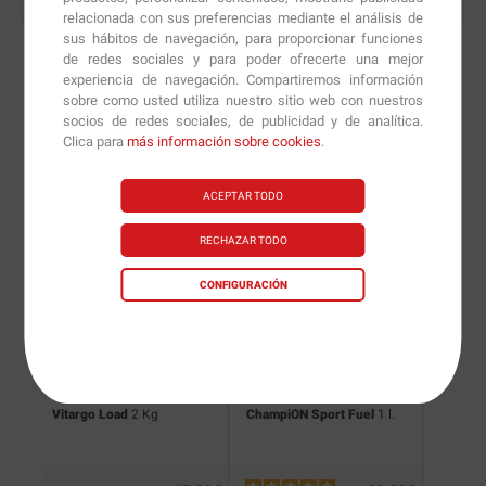
relacionada con sus preferencias mediante el análisis de
sus hábitos de navegación, para proporcionar funciones
de redes sociales y para poder ofrecerte una mejor
experiencia de navegación. Compartiremos información
sobre como usted utiliza nuestro sitio web con nuestros
Nuevas versiones y
socios de redes sociales, de publicidad y de analítica.
Clica para
más información sobre cookies
.
recomendaciones de
nuestros nutricionistas.
ACEPTAR TODO
RECHAZAR TODO
CONFIGURACIÓN
Vitargo Load
2 Kg
ChampiON Sport Fuel
1 l.
Ciclo A