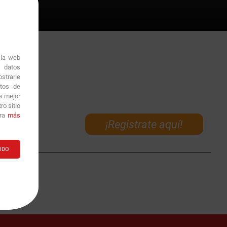
 la web
r datos
strarle
itos de
a mejor
o sitio
ara
más
¡Registrate aquí!
ODO