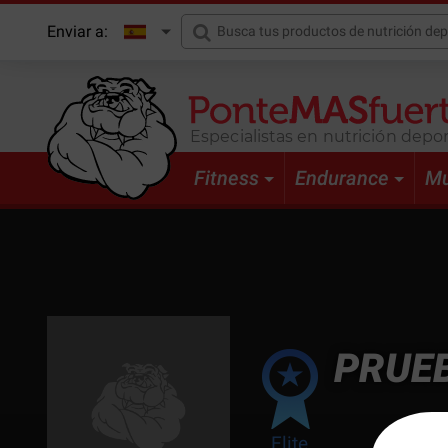
Enviar a:
Especialistas en nutrición depor
Fitness
Endurance
Mu
PRUE
Elite