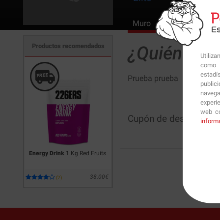
Muro
Ranking Atletas
Productos recomendados
¿Quién soy
Utiliz
como p
estadí
Prueba prueba
public
navega
experi
web co
Cupón de descuento:
inform
Energy Drink
1 Kg Red Fruits
38.00€
(2)