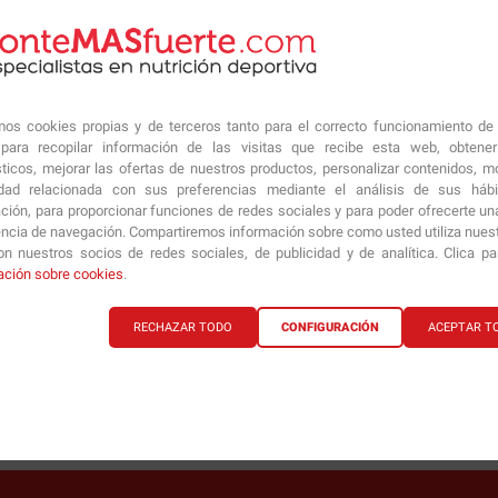
?
amos cookies propias y de terceros tanto para el correcto funcionamiento de
ara recopilar información de las visitas que recibe esta web, obtene
sticos, mejorar las ofertas de nuestros productos, personalizar contenidos, mo
idad relacionada con sus preferencias mediante el análisis de sus háb
ción, para proporcionar funciones de redes sociales y para poder ofrecerte un
encia de navegación. Compartiremos información sobre como usted utiliza nuestr
n nuestros socios de redes sociales, de publicidad y de analítica. Clica p
pruebavictorPMF
ación sobre cookies
.
RECHAZAR TODO
CONFIGURACIÓN
ACEPTAR T