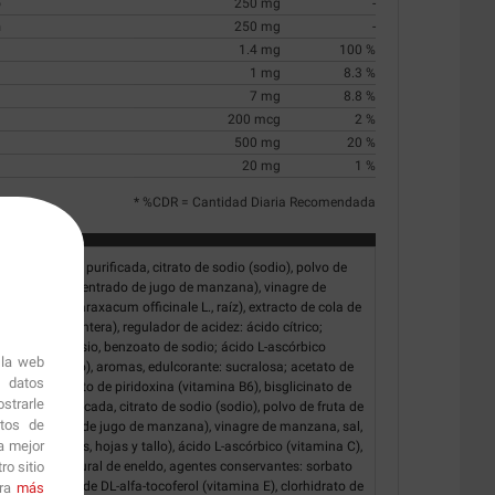
o
250 mg
-
n
250 mg
-
1.4 mg
100 %
1 mg
8.3 %
7 mg
8.8 %
200 mcg
2 %
500 mg
20 %
20 mg
1 %
* %CDR = Cantidad Diaria Recomendada
ANA: Agua purificada, citrato de sodio (sodio), polvo de
extrina, concentrado de jugo de manzana), vinagre de
te de león (Taraxacum officinale L., raíz), extracto de cola de
 L., planta entera), regulador de acidez: ácido cítrico;
rbato de potasio, benzoato de sodio; ácido L-ascórbico
 la web
potasio (potasio), aromas, edulcorante: sucralosa; acetato de
r datos
a E), clorhidrato de piridoxina (vitamina B6), bisglicinato de
strarle
: Agua purificada, citrato de sodio (sodio), polvo de fruta de
itos de
 concentrado de jugo de manzana), vinagre de manzana, sal,
a mejor
um graveolens, hojas y tallo), ácido L-ascórbico (vitamina C),
o sitio
io), aroma natural de eneldo, agentes conservantes: sorbato
odio; acetato de DL-alfa-tocoferol (vitamina E), clorhidrato de
ara
más