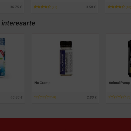
36.75
3.50
(95)
(18)
interesarte
No
Cramp
Animal Pump 
40.80
2.80
(0)
(0)