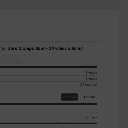
nal:
Zero Cramps Shot - 20 viales x 60 ml
1 viales
1 viales
20 (aprox.)
Por dosis
Por vial
%CDR *