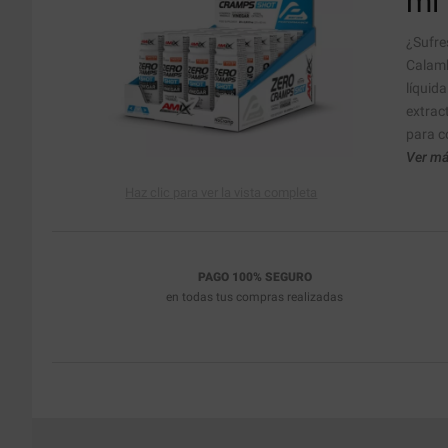
ml
¿Sufre
Calamb
líquid
extrac
para c
Ver má
Haz clic para ver la vista completa
PAGO 100% SEGURO
en todas tus compras realizadas