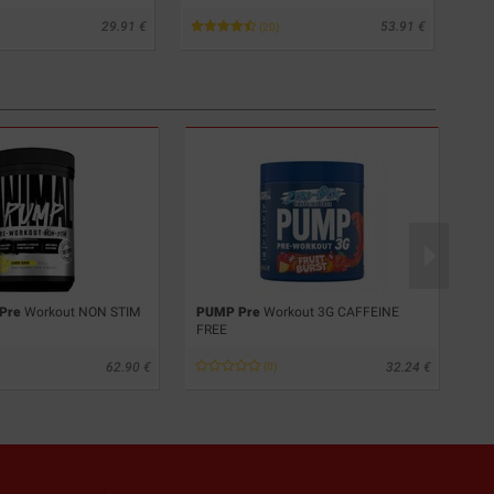
29.91
53.91
(20)
Pre
Workout NON STIM
PUMP Pre
Workout 3G CAFFEINE
AB
FREE
62.90
32.24
(0)