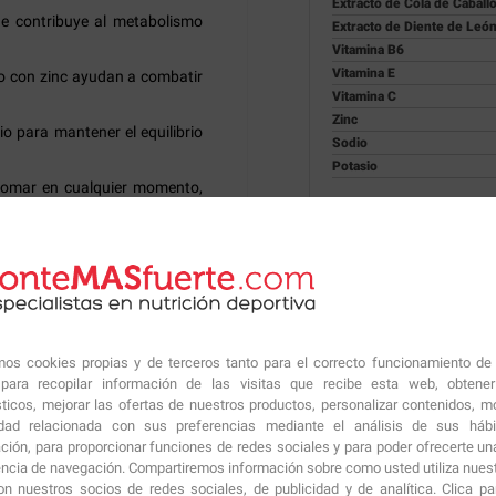
Extracto de Cola de Caball
e contribuye al metabolismo
Extracto de Diente de Leó
Vitamina B6
Vitamina E
to con zinc ayudan a combatir
Vitamina C
Zinc
o para mantener el equilibrio
Sodio
Potasio
 tomar en cualquier momento,
 Calambres Zero
Ingredientes:
SABOR MANZ
fruta de manzana (maltod
manzana, extracto de dien
caballo (Equisetum arvense
eldo, según la versión.
agentes conservantes: so
amos cookies propias y de terceros tanto para el correcto funcionamiento de
(vitamina C), citrato de 
adicional con propiedades
ara recopilar información de las visitas que recibe esta web, obtene
DL-alfa-tocoferol (vitamin
sticos, mejorar las ofertas de nuestros productos, personalizar contenidos, mo
zinc (zinc). SABOR NEUTRO
idad relacionada con sus preferencias mediante el análisis de sus háb
 C, vitamina E, zinc, sodio y
manzana (maltodextrina,
ción, para proporcionar funciones de redes sociales y para poder ofrecerte un
extracto de eneldo (Aneth
encia de navegación. Compartiremos información sobre como usted utiliza nuestr
citrato de potasio (potas
de potasio, benzoato de s
n nuestros socios de redes sociales, de publicidad y de analítica. Clica p