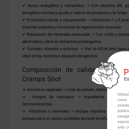
✔ Apoyo energético y metabólico ➝ Con vitamina B6, qu
energético normal y ayuda a reducir el cansancio y la fatiga.
✔ Protección celular y recuperación ➝ Vitaminas C y E jun
el estrés oxidativo y favorecen la regeneración muscular.
✔ Reposición de minerales esenciales ➝ Con sodio y potasi
electrolítico, clave en esfuerzos prolongados.
✔ Formato cómodo y práctico ➝ Vial de 60 ml listo para
ideal antes, durante o después del ejercicio.
Composición de calidad de Anti
Cramps Shot
🔹 Extractos vegetales ➝ Cola de caballo, diente de león o en
Utiliz
🔹 Vinagre de manzana ➝ Ingrediente funcional tr
como p
remineralizantes.
estadí
public
🔹 Vitaminas y minerales ➝ Incluye vitamina B6, vitamina
navega
potasio para un apoyo completo durante el esfuerzo físico.
experi
web co