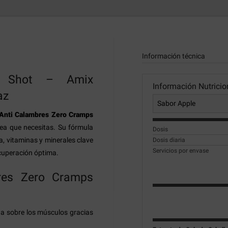
Información técnica
s Shot – Amix
Información Nutricio
az
Anti Calambres Zero Cramps
ea que necesitas. Su fórmula
Dosis
, vitaminas y minerales clave
Dosis diaria
Servicios por envase
cuperación óptima.
bres Zero Cramps
da sobre los músculos gracias