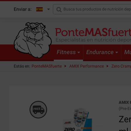
Enviar a:
Especialistas en nutrición depor
Fitness
Endurance
Mu
Estás en:
PonteMASfuerte
AMIX Performance
Zero Cramp
AMIX 
(
Pre-E
Ze