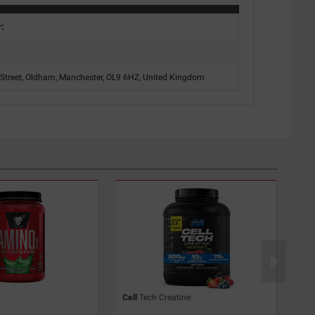
r:
 Street, Oldham, Manchester, OL9 6HZ, United Kingdom
Cell
Tech Creatine
Pre
60 