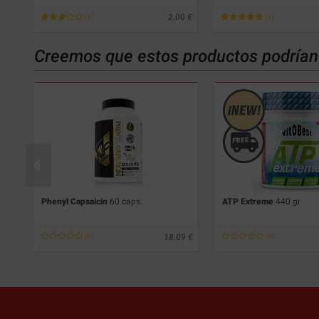
38
2.00
(1)
(1)
Creemos que estos productos podrían 
Phenyl Capsaicin
60 caps.
ATP Extreme
440 gr
95
18.09
(0)
(0)