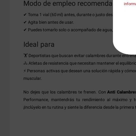
Modo de empleo recomendado
inform
✔ Toma 1 vial (60 ml) antes, durante o justo después de tu ac
✔ Agita bien antes de usar.
✔ Puedes tomarlo solo o acompañado de agua, según tu pre
Ideal para
🏋️ Deportistas que buscan evitar calambres durante entren
🚴 Atletas de resistencia que necesitan mantener el equilibrio
⚡ Personas activas que desean una solución rápida y cómo
muscular.
No dejes que los calambres te frenen. Con
Anti Calambre
Performance, mantendrás tu rendimiento al máximo y tu
¡Inclúyelo en tu rutina y siente la diferencia desde la primera