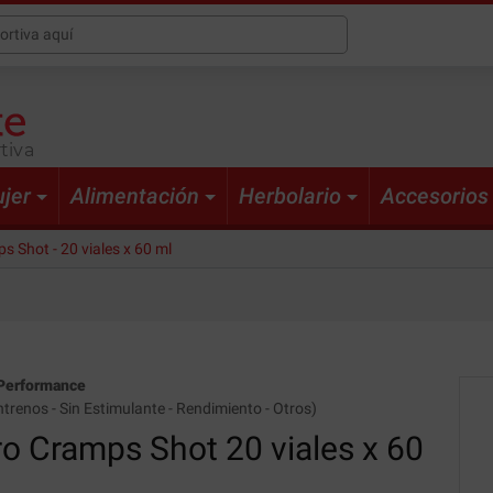
tiva
jer
Alimentación
Herbolario
Accesorios
s Shot - 20 viales x 60 ml
Performance
ntrenos
-
Sin Estimulante
-
Rendimiento
-
Otros
)
ro Cramps Shot
20 viales x 60