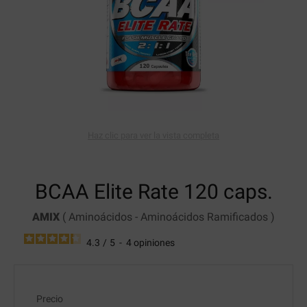
Haz clic para ver la vista completa
BCAA Elite Rate
120 caps.
AMIX
(
Aminoácidos
-
Aminoácidos Ramificados
)
4.3
/
5
-
4
opiniones
Precio