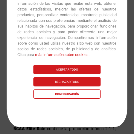
mediante la dieta o suplementación. Suponen el 40%
información de las visitas que recibe esta web, obtener
del total de proteínas que aportamos al cuerpo cada
datos estadísticos, mejorar las ofertas de nuestros
productos, personalizar contenidos, mostrarle publicidad
día.
relacionada con sus preferencias mediante el análisis de
sus hábitos de navegación, para proporcionar funciones
Entre sus funciones podemos destacar la de aportar
de redes sociales y para poder ofrecerte una mejor
nitrógeno a las células para poder llevar a cabo sus
experiencia de navegación. Compartiremos información
sobre como usted utiliza nuestro sitio web con nuestros
funciones metabólicas.
socios de redes sociales, de publicidad y de analítica.
Clica para
más información sobre cookies
.
BCAA Elite Rate
estimula la síntesis de proteínas
mejorando la absorción y actúan como elemento
ACEPTAR TODO
energético durante la contracción muscular. También
disminuye la fatiga durante el ejercicio y mejora la
RECHAZAR TODO
recuperación.
CONFIGURACIÓN
Y es importante la función que realizan relacionada con
el tejido muscular, que no sólo evitan su catabolismo
sinó que favorecen su construcción.
BCAA Elite Rate
contiene la proporción idónea 2-1-1,