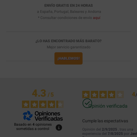
ENVÍO GRATIS EN 24 HORAS
a España, Portugal, Baleares y Andorra
* Consultar condiciones de envío
aquí
¿LO HAS ENCONTRADO MÁS BARATO?
Mejor servicio garantizado
¡HABLEMOS!
4.3
4
/
5
Opinión verificada
Cumple las espectativas
Basado en
4
opiniones
sometidas a control
Opinión del
2/9/2025
, tras una
experiencia del
7/8/2025
por
Jav