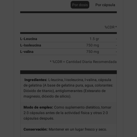
Por dosis
Por cápsula
%CDR *
L-Leucina
1.5 gr
-
L-Isoleucina
750 mg
-
L-valina
750 mg
-
* %CDR = Cantidad Diaria Recomendada
Ingredientes:
L-leucina, l-isoleucina, l-valina, cápsula
de gelatina (A base de gelatina pura, agua, colorantes:
Dióxido de titanio), antiglomerantes (Estearato de
magnesio, dióxido de silicio).
Modo de empleo:
Como suplemento dietético, tomar
2-3 cápsulas antes de la actividad física y otras 2-3
cápsulas después.
Conservación:
Mantener en un lugar fresco y seco.