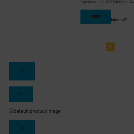
experiencia del
19/7/2018
por
A.
Útil
(0)
Informe
1