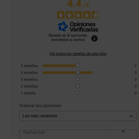
4.4
/
5
Basado en
5
opiniones
sometidas a control
Ver todas las reseñas de este sitio
5
estrellas
2
4
estrellas
3
3
estrellas
0
2
estrellas
0
1
estrella
0
Ordenar las opiniones