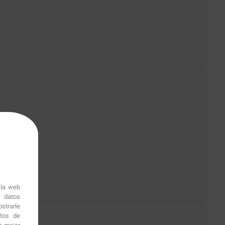
 la web
r datos
strarle
itos de
1