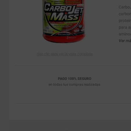
CarboJ
carbon
proteí
para a
aminoá
Ver má
Haz clic para ver la vista completa
PAGO 100% SEGURO
en todas tus compras realizadas