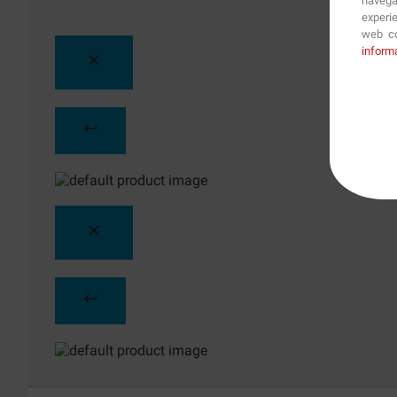
navega
experi
web co
inform