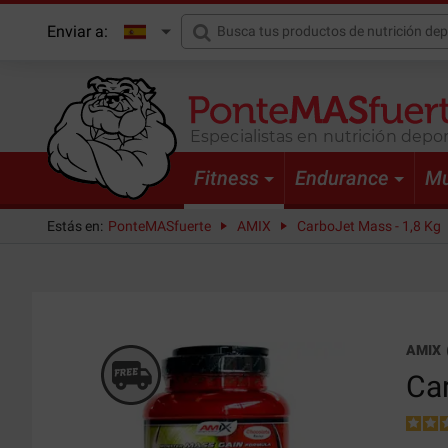
Enviar a:
Especialistas en nutrición depor
Fitness
Endurance
Mu
Estás en:
PonteMASfuerte
AMIX
CarboJet Mass - 1,8 Kg
AMIX
Ca