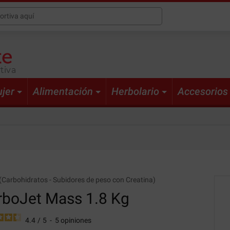
tiva
jer
Alimentación
Herbolario
Accesorios
(
Carbohidratos
-
Subidores de peso con Creatina
)
rboJet Mass
1.8 Kg
4.4
/
5
-
5
opiniones