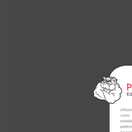
Utiliz
como p
estadí
public