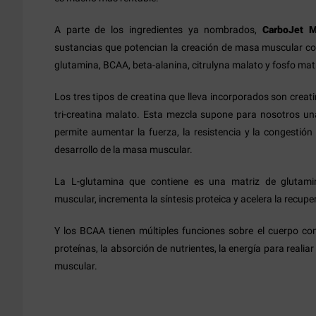
A parte de los ingredientes ya nombrados,
CarboJet 
sustancias que potencian la creación de masa muscular com
glutamina, BCAA, beta-alanina, citrulyna malato y fosfo matr
Los tres tipos de creatina que lleva incorporados son creat
tri-creatina malato. Esta mezcla supone para nosotros un
permite aumentar la fuerza, la resistencia y la congestió
desarrollo de la masa muscular.
La L-glutamina que contiene es una matriz de glutami
muscular, incrementa la síntesis proteica y acelera la recupe
Y los BCAA tienen múltiples funciones sobre el cuerpo co
proteínas, la absorción de nutrientes, la energía para reali
muscular.