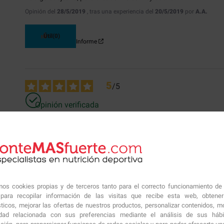
Opinión del
28/5/2019
, tras una experiencia del
20/5/2019
por
A.A.
Útil
(0)
Informe
5
/
5
Opinión verificada
Good
Opinión del
21/1/2019
, tras una experiencia del
10/1/2019
por
A.A.
Útil
(0)
Informe
amos cookies propias y de terceros tanto para el correcto funcionamiento de
ara recopilar información de las visitas que recibe esta web, obtene
sticos, mejorar las ofertas de nuestros productos, personalizar contenidos, mo
idad relacionada con sus preferencias mediante el análisis de sus háb