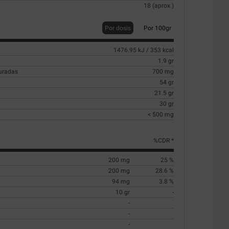
18 (aprox.)
Por dosis
Por 100gr
1476.95 kJ / 353 kcal
1.9 gr
turadas
700 mg
54 gr
21.5 gr
30 gr
< 500 mg
%CDR *
200 mg
25 %
200 mg
28.6 %
94 mg
3.8 %
10 gr
-
-
-
-