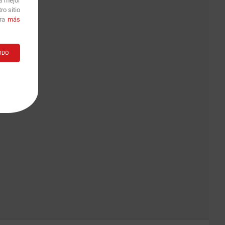
a mejor
o sitio
ara
más
ODO