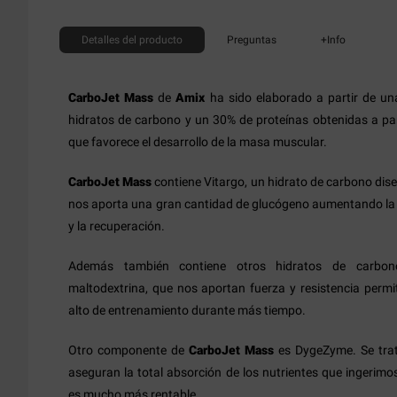
Detalles
del producto
Preguntas
+Info
CarboJet Mass
de
Amix
ha sido elaborado a partir de u
hidratos de carbono y un 30% de proteínas obtenidas a par
que favorece el desarrollo de la masa muscular.
CarboJet Mass
contiene Vitargo, un hidrato de carbono dise
nos aporta una gran cantidad de glucógeno aumentando la 
y la recuperación.
Además también contiene otros hidratos de carbo
maltodextrina, que nos aportan fuerza y resistencia perm
alto de entrenamiento durante más tiempo.
Otro componente de
CarboJet Mass
es DygeZyme. Se trat
aseguran la total absorción de los nutrientes que ingerim
es mucho más rentable.