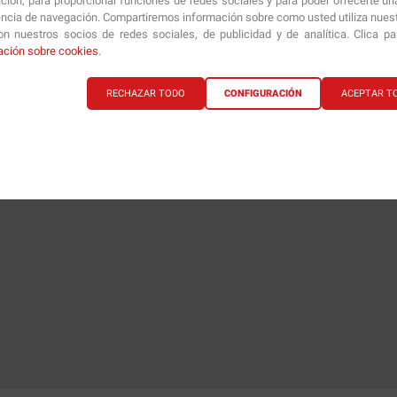
ción, para proporcionar funciones de redes sociales y para poder ofrecerte un
encia de navegación. Compartiremos información sobre como usted utiliza nuestr
n nuestros socios de redes sociales, de publicidad y de analítica. Clica p
ación sobre cookies
.
RECHAZAR TODO
CONFIGURACIÓN
ACEPTAR T