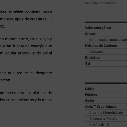
Servicios por envase
Mass
también contiene otras
o tres tipos de creatinas, L-
ix.
Valor energético
Grasas
ina monohidrato, kre-alkalyn y
de las cuales grasas sa
a gran fuente de energía que
Hidratos de Carbono
Azúcares
n muscular promoviendo así el
Proteínas
Sal
nas que reduce el desgaste
ración.
Calcio
mo incrementar la síntesis de
Fósforo
ar los entrenamientos y la masa
Sodio
Amix™ Crea-Infusion
Creatina Monohidrato
Tricreatina Malato
Kre-Alkalyn®