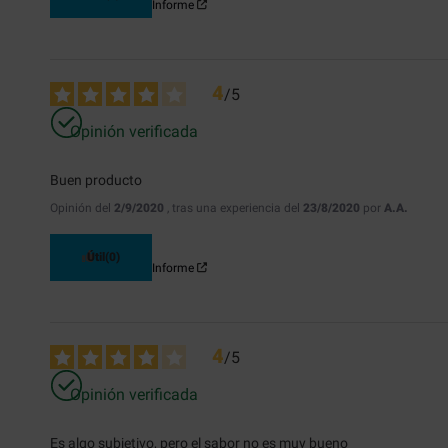
Informe
4
/
5
Opinión verificada
Buen producto
Opinión del
2/9/2020
, tras una experiencia del
23/8/2020
por
A.A.
Útil
(0)
Informe
4
/
5
Opinión verificada
Es algo subjetivo, pero el sabor no es muy bueno