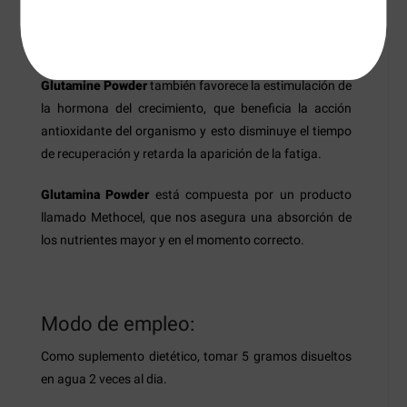
alto grado de asimilación y se absorbe en una mayor
cantidad y de una forma más rápida.
Glutamine Powder
también favorece la estimulación de
la hormona del crecimiento, que beneficia la acción
antioxidante del organismo y esto disminuye el tiempo
de recuperación y retarda la aparición de la fatiga.
Glutamina Powder
está compuesta por un producto
llamado Methocel, que nos asegura una absorción de
los nutrientes mayor y en el momento correcto.
Modo de empleo:
Como suplemento dietético, tomar 5 gramos disueltos
en agua 2 veces al dia.