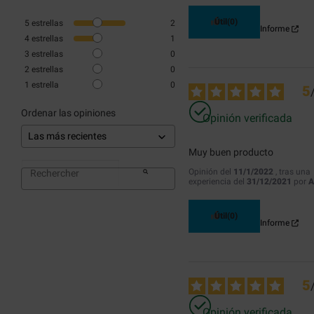
Útil
(0)
5
estrellas
2
Informe
4
estrellas
1
3
estrellas
0
2
estrellas
0
1
estrella
0
5
Ordenar las opiniones
Opinión verificada
Muy buen producto
Opinión del
11/1/2022
, tras una
experiencia del
31/12/2021
por
A
Útil
(0)
Informe
5
Opinión verificada