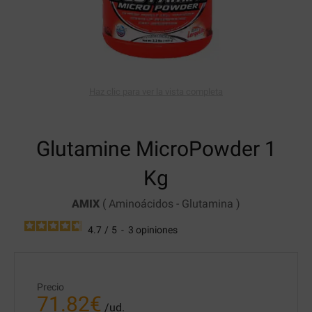
Haz clic para ver la vista completa
Glutamine MicroPowder
1
Kg
AMIX
(
Aminoácidos
-
Glutamina
)
4.7
/
5
-
3
opiniones
Precio
71.82
€
/ud.