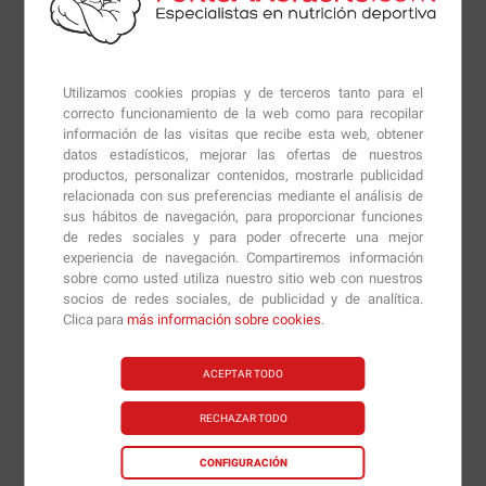
que permite una mayor hidratación celular.
La glutamina es uno de los áminoácidos más
abundantes en el cuerpo y está considerada como un
Utilizamos cookies propias y de terceros tanto para el
correcto funcionamiento de la web como para recopilar
aminoácido no esencial porqué es sintetizado a partir
información de las visitas que recibe esta web, obtener
de otros aminoácidos dentro del cuerpo. Es el
datos estadísticos, mejorar las ofertas de nuestros
aminoácido con una mayor capacidad de generar
productos, personalizar contenidos, mostrarle publicidad
relacionada con sus preferencias mediante el análisis de
glucosa y glucógeno, importantes para mejorar la
sus hábitos de navegación, para proporcionar funciones
recuperación de nuestro cuerpo tras haber realizado
de redes sociales y para poder ofrecerte una mejor
una actividad física intensa.
experiencia de navegación. Compartiremos información
sobre como usted utiliza nuestro sitio web con nuestros
socios de redes sociales, de publicidad y de analítica.
A causa de la expansión celular por la buena
Clica para
más información sobre cookies
.
hidratación que mantienen las células musculares
reduce el catabolismo y mejora la capacidad de fuerza,
ACEPTAR TODO
ya que aumenta la superfície de contacto entre las
fibras, que al realizar la contracción mejoran la
RECHAZAR TODO
transmisión de las fuerzas entre ellas.
CONFIGURACIÓN
Como se trata de una glutamina micronizada tiene una