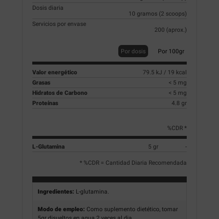
Dosis diaria
10 gramos (2 scoops)
Servicios por envase
200 (aprox.)
Por dosis
Por 100gr
Valor energético
79.5 kJ / 19 kcal
Grasas
< 5 mg
Hidratos de Carbono
< 5 mg
Proteínas
4.8 gr
%CDR *
L-Glutamina
5 gr
-
* %CDR = Cantidad Diaria Recomendada
Ingredientes:
L-glutamina.
Modo de empleo:
Como suplemento dietético, tomar
5gr disueltos en agua 2 veces al dia
.