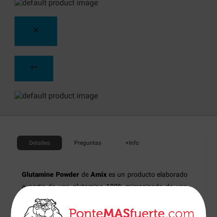
Detalles
Preguntas
+Info
Glutamine Powder
de
Amix
es un producto elaborado
a partir de una glutamina 100% micronizada de una
calidad farmacéutica.
Glutamine Powder
favorece los
procesos de formación de masa muscular gracias a