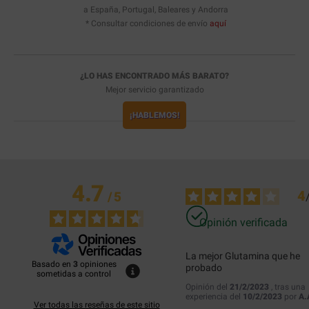
a España, Portugal, Baleares y Andorra
* Consultar condiciones de envío
aquí
¿LO HAS ENCONTRADO MÁS BARATO?
Mejor servicio garantizado
¡HABLEMOS!
4.7
4
/
5
Opinión verificada
La mejor Glutamina que he 
Basado en
3
opiniones
probado
sometidas a control
Opinión del
21/2/2023
, tras una
experiencia del
10/2/2023
por
A.
Ver todas las reseñas de este sitio