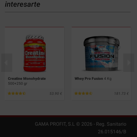
interesarte
Creatine Monohydrate
Whey Pro Fusion
4 Kg
500+250 gr
53.90
181.73
GAMA PROFIT, S.L ©
2026
- Reg. Sanitario
26.015146/B