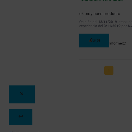
ok muy buen producto
Opinión del
12/11/2019
, tras un
experiencia del
3/11/2019
por
A.
Útil
(0)
Informe
1