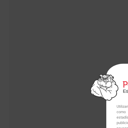
Utiliz
como p
estadí
public