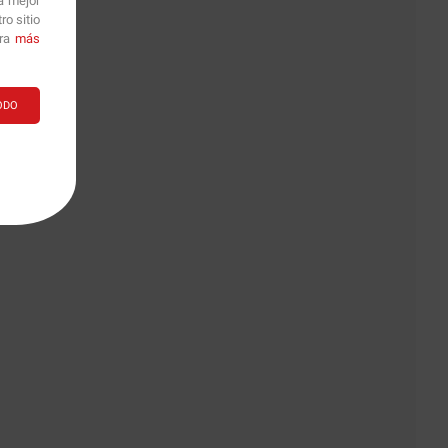
a mejor
2
o sitio
ara
más
ODO