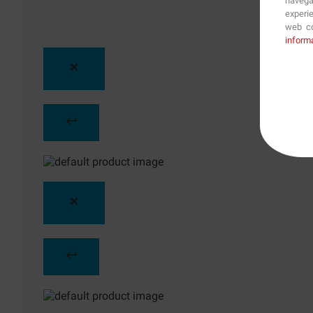
navega
experi
web co
inform