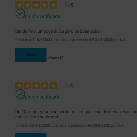
5
/
5
Opinión verificada
batido fino, un poco dulce pero de buen sabor
Opinión del
16/6/2023
, tras una experiencia del
31/5/2023
por
A.A.
Útil
(0)
Informe
5
/
5
Opinión verificada
Un 10, sabor y función perfectos. Lo que echo de menos es un sob
usos, el bote huele mal.
Opinión del
3/3/2022
, tras una experiencia del
23/2/2022
por
A.A.