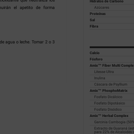
ioxidante que neutraliza los
Hidratos de Carbono
nuirán el apetito de forma
Azúcares
Proteínas
Sal
Fibra
de agua o leche. Tomar 2 o 3
Calcio
Fósforo
Amix™ Fiber Multi Comple
Litesse Ultra
Inulina
Cáscara de Psyllium
Amix™ PhosphoMatrix
Fosfato Dicálcico
Fosfato Dipotásico
Fosfato Disódico
Amix™ Herbal Complex
Garcinia Cambogia (50
Extracto de Guaraná (es
para 22% de Alcaloides 