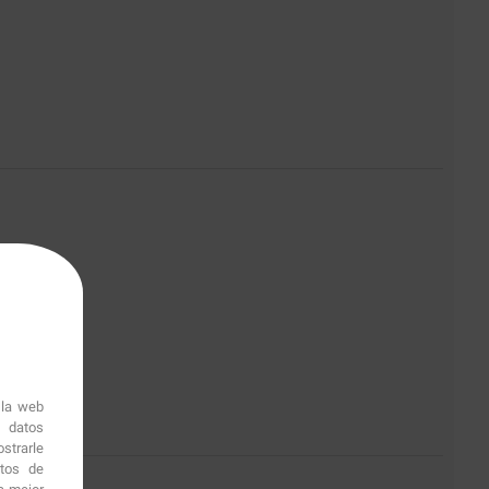
 la web
r datos
strarle
itos de