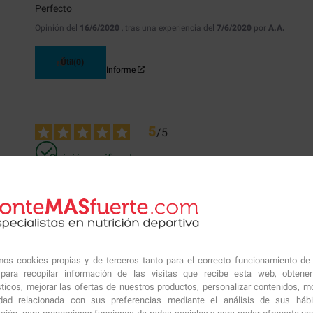
Perfecto
Opinión del
16/6/2020
, tras una experiencia del
7/6/2020
por
A.A.
Útil
(0)
Informe
5
/
5
Opinión verificada
Muy rico el sabor
Opinión del
23/5/2020
, tras una experiencia del
7/5/2020
por
A.A.
Útil
(0)
Informe
amos cookies propias y de terceros tanto para el correcto funcionamiento de
ara recopilar información de las visitas que recibe esta web, obtene
sticos, mejorar las ofertas de nuestros productos, personalizar contenidos, mo
idad relacionada con sus preferencias mediante el análisis de sus háb