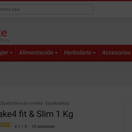
tiva
jer
Alimentación
Herbolario
Accesorios
(
Sustitutivos de comida
-
Equilibrados
)
ke4 fit & Slim
1 Kg
4.7
/
5
-
10
opiniones