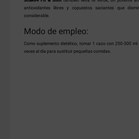
Shake4 Fit & Slim
también lleva té verde, un potente ant
antioxidantes libres y copuestos saciantes que dismi
considerable.
Modo de empleo:
Como suplemento dietético, tomar 1 cazo con 250-300 ml 
veces al día para sustituir pequeñas comidas.