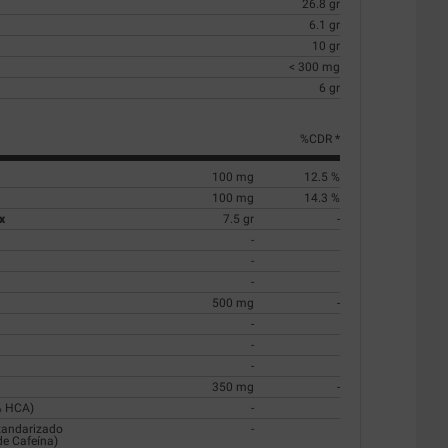
26.8 gr
6.1 gr
10 gr
< 300 mg
6 gr
%CDR *
100 mg
12.5 %
100 mg
14.3 %
x
7.5 gr
-
-
-
-
500 mg
-
-
-
-
350 mg
-
% HCA)
-
tandarizado
-
de Cafeína)