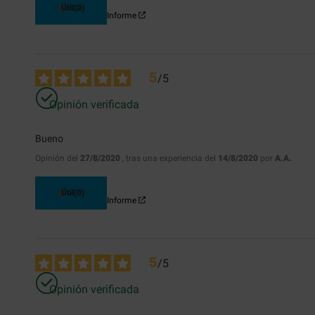
Útil
(0)
Informe
5
/
5
Opinión verificada
Bueno
Opinión del
27/8/2020
, tras una experiencia del
14/8/2020
por
A.A.
Útil
(0)
Informe
5
/
5
Opinión verificada