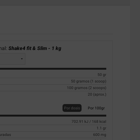
nal:
Shake4 fit & Slim - 1 kg
50 gr
50 gramos (1 scoop)
100 gramos (2 scoops)
20 (aprox.)
Por dosis
Por 100gr
702.91 kJ / 168 kcal
1.1 gr
turadas
600 mg