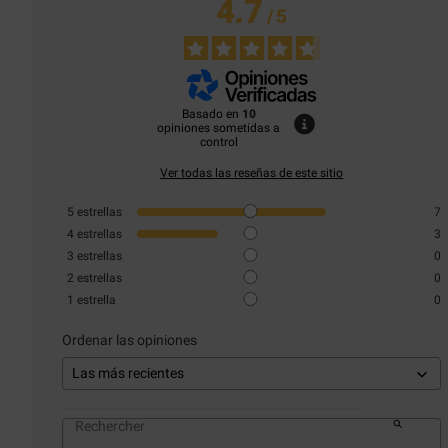
4.7
/
5
Basado en
10
opiniones sometidas a
control
Ver todas las reseñas de este sitio
5
estrellas
7
4
estrellas
3
3
estrellas
0
2
estrellas
0
1
estrella
0
Ordenar las opiniones