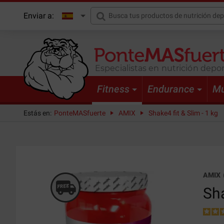
Enviar a:
Especialistas en nutrición depor
Fitness
Endurance
Mu
Estás en:
PonteMASfuerte
AMIX
Shake4 fit & Slim - 1 kg
AMIX
Sha