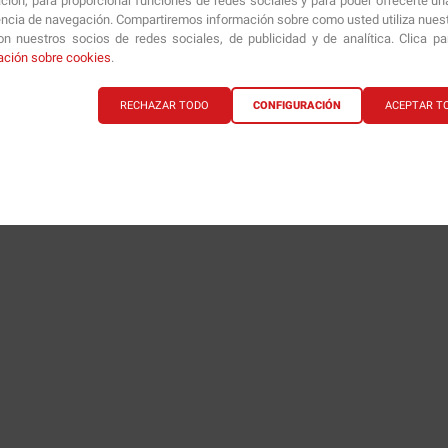
ción, para proporcionar funciones de redes sociales y para poder ofrecerte un
1
encia de navegación. Compartiremos información sobre como usted utiliza nuestr
n nuestros socios de redes sociales, de publicidad y de analítica. Clica p
ación sobre cookies
.
RECHAZAR TODO
CONFIGURACIÓN
ACEPTAR T