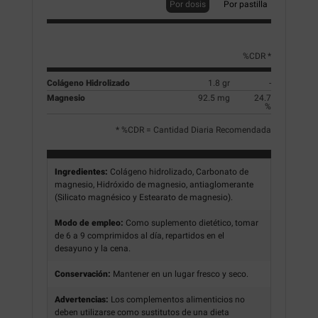
Por dosis
Por pastilla
%CDR *
Colágeno Hidrolizado
1.8 gr
-
Magnesio
92.5 mg
24.7
%
* %CDR = Cantidad Diaria Recomendada
Ingredientes:
Colágeno hidrolizado, Carbonato de
magnesio, Hidróxido de magnesio, antiaglomerante
(Silicato magnésico y Estearato de magnesio).
Modo de empleo:
Como suplemento dietético, tomar
de 6 a 9 comprimidos al día, repartidos en el
desayuno y la cena.
Conservación:
Mantener en un lugar fresco y seco.
Advertencias:
Los complementos alimenticios no
deben utilizarse como sustitutos de una dieta