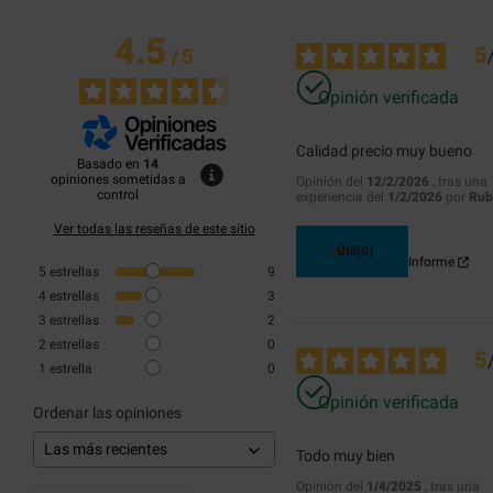
4.5
5
/
5
Opinión verificada
Calidad precio muy bueno
Basado en
14
opiniones sometidas a
Opinión del
12/2/2026
, tras una
control
experiencia del
1/2/2026
por
Rub
Ver todas las reseñas de este sitio
Útil
(0)
Informe
5
estrellas
9
4
estrellas
3
3
estrellas
2
2
estrellas
0
5
1
estrella
0
Opinión verificada
Ordenar las opiniones
Todo muy bien
Opinión del
1/4/2025
, tras una