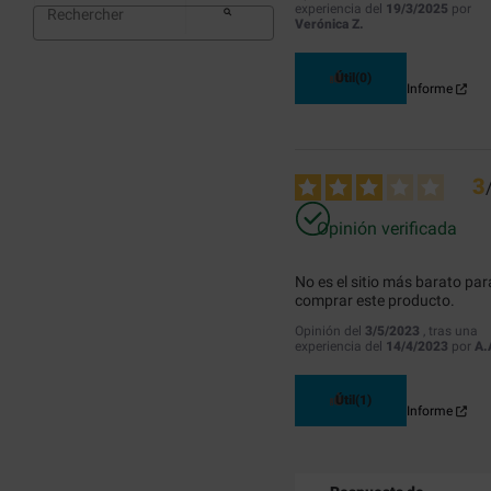
experiencia del
19/3/2025
por
Verónica Z.
Útil
(0)
Informe
3
Opinión verificada
No es el sitio más barato para
comprar este producto.
Opinión del
3/5/2023
, tras una
experiencia del
14/4/2023
por
A.
Útil
(1)
Informe