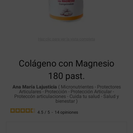
Haz clic para ver la vista completa
Colágeno con Magnesio
180 past.
Ana María Lajusticia
(
Micronutrientes
-
Protectores
Articulares
-
Protección
-
Protección Articular
-
Proteccón articulaciones
-
Cuida tu salud
-
Salud y
bienestar
)
4.5
/
5
-
14
opiniones