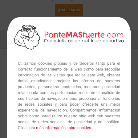
¡HABLEMOS!
Utilizamos cookies propias y de terceros tanto para el
Detalles
Preguntas
+Info
correcto funcionamiento de la web como para recopilar
información de las visitas que recibe esta web, obtener
datos estadísticos, mejorar las ofertas de nuestros
El
Seminario de Embarazo y Ejercicio Físico
lo impartió
productos, personalizar contenidos, mostrarle publicidad
relacionada con sus preferencias mediante el análisis de
D. Guillermo Peña de forma presencial en Anef
sus hábitos de navegación, para proporcionar funciones
Barcelona. Se grabó, montó y editó para poder
de redes sociales y para poder ofrecerte una mejor
ofrecerlo en formato online. Incluye Certificado de
experiencia de navegación. Compartiremos información
sobre como usted utiliza nuestro sitio web con nuestros
realización.
socios de redes sociales, de publicidad y de analítica.
Clica para
más información sobre cookies
.
Programa: