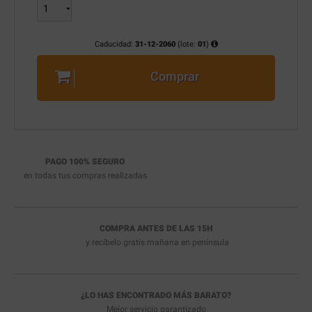
Caducidad:
31-12-2060
(lote:
01
)
Comprar
PAGO 100% SEGURO
en todas tus compras realizadas
COMPRA ANTES DE LAS 15H
y recíbelo
gratis
mañana en península
¿LO HAS ENCONTRADO MÁS BARATO?
Mejor servicio garantizado