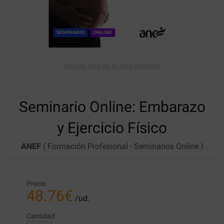
Haz clic para ver la vista completa
Seminario Online:
Embarazo
y Ejercicio Físico
ANEF
(
Formación Profesional
-
Seminarios Online
)
Precio
48.76
€
/ud.
Cantidad