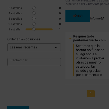
Opinión del
8/10/2024
, tras una
experiencia del
24/9/2024
por
S.
5
estrellas
0
4
estrellas
0
Útil
(0)
Informe
3
estrellas
0
2
estrellas
0
1
estrella
1
Respuesta de
Ordenar las opiniones
pontemasfuerte.com
Sentimos que la 
barrita no fuese de 
su agrado. Le 
invitamos a probar 
otras de nuestro 
catalogo. Un 
saludo y gracias 
por el comentario
1