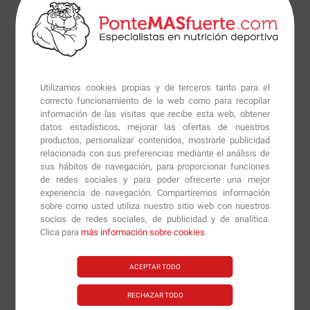
grasas saludables te brinda la energía necesaria para
enfrentar tus sesiones de entrenamiento más
exigentes.
Los trocitos de Cacaolat integrados en cada barrita
añaden un toque crujiente y sabroso, elevando la
Utilizamos cookies propias y de terceros tanto para el
correcto funcionamiento de la web como para recopilar
experiencia sensorial mientras disfrutas de sus
información de las visitas que recibe esta web, obtener
beneficios nutricionales. Estos trozos no solo realzan el
datos estadísticos, mejorar las ofertas de nuestros
sabor, sino que también aportan un extra de energía
productos, personalizar contenidos, mostrarle publicidad
relacionada con sus preferencias mediante el análisis de
gracias a su contenido en carbohidratos de liberación
sus hábitos de navegación, para proporcionar funciones
sostenida.
de redes sociales y para poder ofrecerte una mejor
experiencia de navegación. Compartiremos información
Los deportistas encontrarán en
Protein Bar
una aliada
sobre como usted utiliza nuestro sitio web con nuestros
socios de redes sociales, de publicidad y de analítica.
imprescindible para alcanzar sus objetivos fitness. Ya
Clica para
más información sobre cookies
.
sea antes del ejercicio para proporcionar un impulso
energético, después para apoyar la recuperación
ACEPTAR TODO
muscular o simplemente como un tentempié nutritivo
entre comidas, estas barras cumplen con creces. Su
RECHAZAR TODO
conveniente formato las hace perfectas para llevar