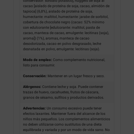
conservador: sorbato potásico], nuggets de soja al
cacao [aislado de proteína de soja, cacao, almidón de
tapioca] (6,8%), aislado de proteína de soja,
humectante: maltitol, humectante: jarabe de sorbitol,
cobertura de chocolate negro (cacao: 52% mínimo
con edulcorante [edulcorante: maltitol, pasta de
cacao, manteca de cacao, emulgente: lecitinas (soja),
aroma]) (1%), aromas, manteca de cacao
desodorizada, cacao en polvo desgrasado, leche
desnatada en polvo, emulgente: lecitinas (soja).
Modo de empleo:
Como complemento nutricional,
listo para consumir.
Conservación:
Mantener en un lugar fresco y seco.
Alérgenos:
Contiene leche y soja. Puede contener
trazas de huevo, cacahuetes, frutos de cáscara,
granos de sésamo, sulfitos y productos derivados.
Advertencias:
Un consumo excesivo puede tener
efectos laxantes. Mantener fuera del alcance de los
niños más pequeños. Los complementos alimenticios
no deben utilizarse como sustitutos de una dieta
equilibrada y variada y por un modo de vida sano. No