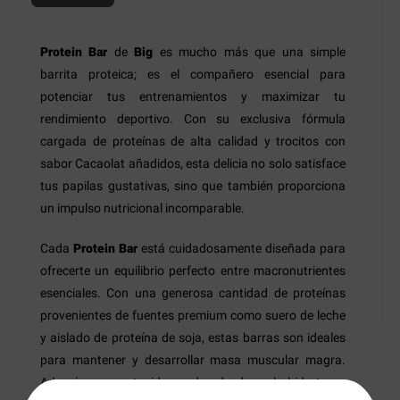
Protein Bar
de
Big
es mucho más que una simple
barrita proteica; es el compañero esencial para
potenciar tus entrenamientos y maximizar tu
rendimiento deportivo. Con su exclusiva fórmula
cargada de proteínas de alta calidad y trocitos con
sabor Cacaolat añadidos, esta delicia no solo satisface
tus papilas gustativas, sino que también proporciona
un impulso nutricional incomparable.
Cada
Protein Bar
está cuidadosamente diseñada para
ofrecerte un equilibrio perfecto entre macronutrientes
esenciales. Con una generosa cantidad de proteínas
provenientes de fuentes premium como suero de leche
y aislado de proteína de soja, estas barras son ideales
para mantener y desarrollar masa muscular magra.
Además, su contenido moderado de carbohidratos y