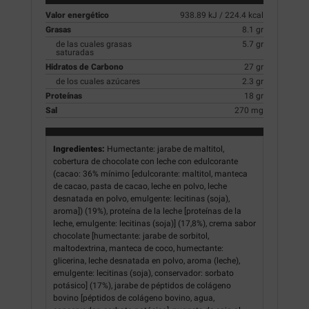
Valor energético
938.89 kJ / 224.4 kcal
Grasas
8.1 gr
de las cuales grasas
5.7 gr
saturadas
Hidratos de Carbono
27 gr
de los cuales azúcares
2.3 gr
Proteínas
18 gr
Sal
270 mg
Ingredientes:
Humectante: jarabe de maltitol,
cobertura de chocolate con leche con edulcorante
(cacao: 36% mínimo [edulcorante: maltitol, manteca
de cacao, pasta de cacao, leche en polvo, leche
desnatada en polvo, emulgente: lecitinas (soja),
aroma]) (19%), proteína de la leche [proteínas de la
leche, emulgente: lecitinas (soja)] (17,8%), crema sabor
chocolate [humectante: jarabe de sorbitol,
maltodextrina, manteca de coco, humectante:
glicerina, leche desnatada en polvo, aroma (leche),
emulgente: lecitinas (soja), conservador: sorbato
potásico] (17%), jarabe de péptidos de colágeno
bovino [péptidos de colágeno bovino, agua,