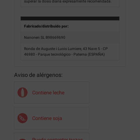
superar la dosis diaria expresamente recomendada.
Fabricado/distribuido por:
Nanonen SL B98669690
Ronda de Auguste i Luois Lumiere, 43 Nave 5 - CP
46980 - Parque tecnológico - Paterna (ESPAÑA)
Aviso de alérgenos:
Contiene leche
Contiene soja
Puede contenter trazas