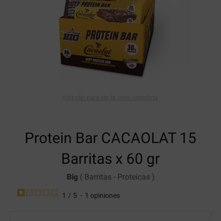
Haz clic para ver la vista completa
Protein Bar
CACAOLAT 15
Barritas x 60 gr
Big
(
Barritas
-
Proteicas
)
1
/
5
-
1
opiniones