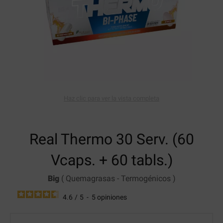
Haz clic para ver la vista completa
Real Thermo
30 Serv. (60
Vcaps. + 60 tabls.)
Big
(
Quemagrasas
-
Termogénicos
)
4.6
/
5
-
5
opiniones