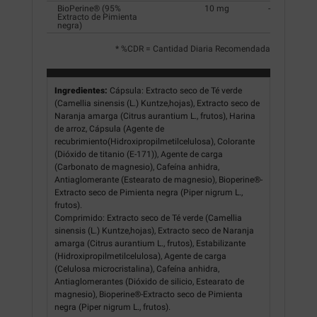
BioPerine® (95%
10 mg
-
Extracto de Pimienta
negra)
* %CDR = Cantidad Diaria Recomendada
Ingredientes:
Cápsula: Extracto seco de Té verde
(Camellia sinensis (L.) Kuntze,hojas), Extracto seco de
Naranja amarga (Citrus aurantium L., frutos), Harina
de arroz, Cápsula (Agente de
recubrimiento(Hidroxipropilmetilcelulosa), Colorante
(Dióxido de titanio (E-171)), Agente de carga
(Carbonato de magnesio), Cafeína anhidra,
Antiaglomerante (Estearato de magnesio), Bioperine®-
Extracto seco de Pimienta negra (Piper nigrum L.,
frutos).
Comprimido: Extracto seco de Té verde (Camellia
sinensis (L.) Kuntze,hojas), Extracto seco de Naranja
amarga (Citrus aurantium L., frutos), Estabilizante
(Hidroxipropilmetilcelulosa), Agente de carga
(Celulosa microcristalina), Cafeína anhidra,
Antiaglomerantes (Dióxido de silicio, Estearato de
magnesio), Bioperine®-Extracto seco de Pimienta
negra (Piper nigrum L., frutos).