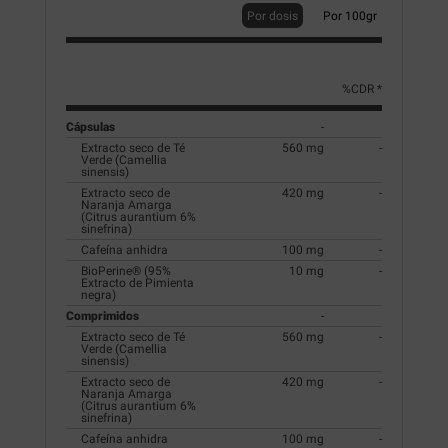
Por dosis
Por 100gr
%CDR *
Cápsulas
-
Extracto seco de Té
560 mg
-
Verde (Camellia
sinensis)
Extracto seco de
420 mg
-
Naranja Amarga
(Citrus aurantium 6%
sinefrina)
Cafeína anhidra
100 mg
-
BioPerine® (95%
10 mg
-
Extracto de Pimienta
negra)
Comprimidos
-
Extracto seco de Té
560 mg
-
Verde (Camellia
sinensis)
Extracto seco de
420 mg
-
Naranja Amarga
(Citrus aurantium 6%
sinefrina)
Cafeína anhidra
100 mg
-