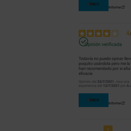
Útil
(1)
Informe
4
Opinión verificada
Todavía no puedo opinar llevo
poquito usándola pero me la 
han recomendado por si alta 
eficacia
Opinión del
26/7/2021
, tras una
experiencia del
13/7/2021
por
A.
Útil
(4)
Informe
1