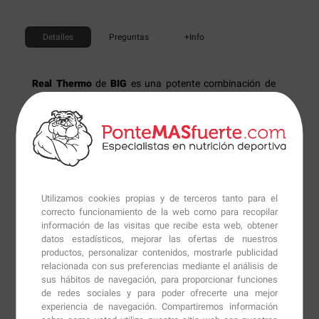
Detalles
Preguntas
+Info
Real Thermo
de
BIG
es una potente combinación de
ingredientes para acelerar la pérdida de grasa
aumentando su movilización y su oxidación para que
así podamos mejorar nuestra composición corporal.
Entre sus ingredientes, cuya dosis está dividida en 2
cápsulas y 2 comprimidos, están la cafeína, EGCG,
sinefrina y pimienta negra (Bioperine).
Utilizamos cookies propias y de terceros tanto para el
correcto funcionamiento de la web como para recopilar
La cafeína estimula el sistema nervioso central,
información de las visitas que recibe esta web, obtener
datos estadísticos, mejorar las ofertas de nuestros
aumenta los niveles de dopamina y adrenalina,
productos, personalizar contenidos, mostrarle publicidad
aumenta el gasto energético y la termogénesis, facilita
relacionada con sus preferencias mediante el análisis de
la movilización de la grasa corporal y aumenta su
sus hábitos de navegación, para proporcionar funciones
de redes sociales y para poder ofrecerte una mejor
oxidación durante la actividad física.
experiencia de navegación. Compartiremos información