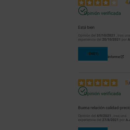
4
Opinión verificada
Está bien
Opinión del
31/10/2021
, tras un
experiencia del
20/10/2021
por
A
Útil
(1)
Informe
5
Opinión verificada
Buena relación calidad-preci
Opinión del
4/9/2021
, tras una
experiencia del
27/8/2021
por
A.