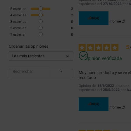
experiencia del
27/10/2023
por
A
5
estrellas
3
4
estrellas
2
Útil
(4)
Informe
3
estrellas
0
2
estrellas
0
1
estrella
0
5
Ordenar las opiniones
Opinión verificada
Muy buen producto y se ve el 
resultado
Opinión del
15/6/2022
, tras una
experiencia del
25/5/2022
por
A.
Útil
(4)
Informe