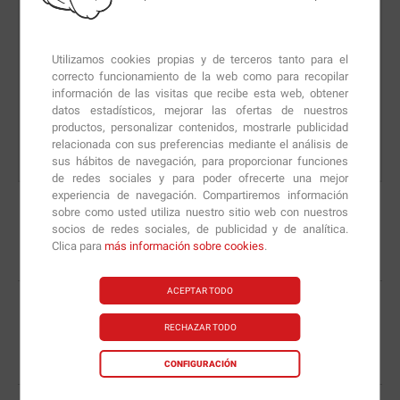
Cantidad
Utilizamos cookies propias y de terceros tanto para el
Caducidad:
13-11-2050
(lote:
01
)
correcto funcionamiento de la web como para recopilar
información de las visitas que recibe esta web, obtener
datos estadísticos, mejorar las ofertas de nuestros
Comprar
productos, personalizar contenidos, mostrarle publicidad
relacionada con sus preferencias mediante el análisis de
sus hábitos de navegación, para proporcionar funciones
de redes sociales y para poder ofrecerte una mejor
experiencia de navegación. Compartiremos información
sobre como usted utiliza nuestro sitio web con nuestros
PAGO 100% SEGURO
socios de redes sociales, de publicidad y de analítica.
en todas tus compras realizadas
Clica para
más información sobre cookies
.
ACEPTAR TODO
ENVÍO GRATIS EN 24 HORAS
a España, Portugal, Baleares y Andorra
RECHAZAR TODO
* Consultar condiciones de envío
aquí
CONFIGURACIÓN