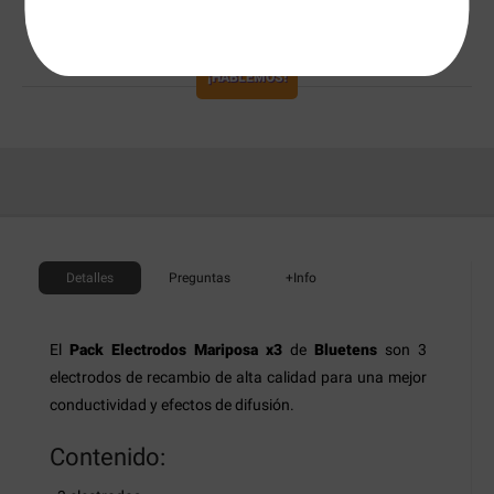
¿LO HAS ENCONTRADO MÁS BARATO?
Mejor servicio garantizado
¡HABLEMOS!
Detalles
Preguntas
+Info
El
Pack Electrodos Mariposa x3
de
Bluetens
son 3
electrodos de recambio de alta calidad para una mejor
conductividad y efectos de difusión.
Contenido: