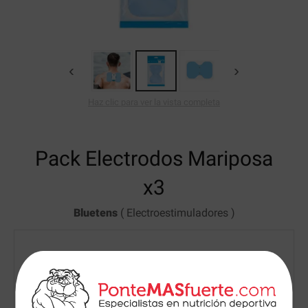
‹
›
Haz clic para ver la vista completa
Pack Electrodos Mariposa
x3
Bluetens
(
Electroestimuladores
)
Precio
12.31
€
/ud.