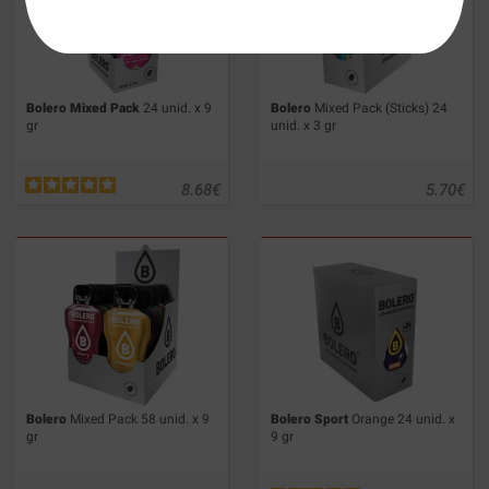
Bolero Mixed Pack
24 unid. x 9
Bolero
Mixed Pack (Sticks) 24
gr
unid. x 3 gr
8.68
€
5.70
€
Bolero
Mixed Pack 58 unid. x 9
Bolero Sport
Orange 24 unid. x
gr
9 gr