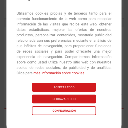
Utilizamos cookies propias y de terceros tanto para el
0.83
€
4.05
€
correcto funcionamiento de la web como para recopilar
información de las visitas que recibe esta web, obtener
datos estadísticos, mejorar las ofertas de nuestros
productos, personalizar contenidos, mostrarle publicidad
relacionada con sus preferencias mediante el análisis de
sus hábitos de navegación, para proporcionar funciones
de redes sociales y para poder ofrecerte una mejor
experiencia de navegación. Compartiremos información
sobre como usted utiliza nuestro sitio web con nuestros
socios de redes sociales, de publicidad y de analítica.
Clica para
más información sobre cookies
.
Bolero
ENERGY 6 unid. x 14 gr
Bolero Mixed Pack
12 unid. x 9
gr
ACEPTAR TODO
3.26
€
4.55
€
RECHAZAR TODO
CONFIGURACIÓN