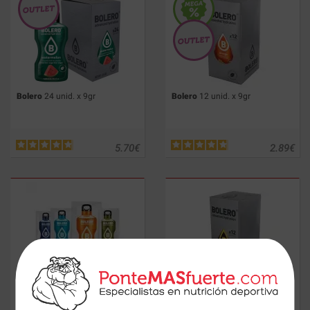
Bolero
24 unid. x 9gr
Bolero
12 unid. x 9gr
5.70
€
2.89
€
2 sobres BOLERO aleatorios
Bolero Sport
Orange 12 unid. x
9 gr