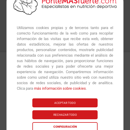
Utilizamos cookies propias y de terceros tanto para el
correcto funcionamiento de la web como para recopilar
información de las visitas que recibe esta web, obtener
datos estadísticos, mejorar las ofertas de nuestros
productos, personalizar contenidos, mostrarle publicidad
relacionada con sus preferencias mediante el análisis de
sus hábitos de navegación, para proporcionar funciones
de redes sociales y para poder ofrecerte una mejor
Detalles
Preguntas
+Info
experiencia de navegación. Compartiremos información
sobre como usted utiliza nuestro sitio web con nuestros
socios de redes sociales, de publicidad y de analítica.
Los
Palitos Vegetales Bio
de
El Granero Integral
son
Clica para
más información sobre cookies
.
un snack saludable, cómodo y sabroso que podremos
comer entre horas o acompañando a alguna de las
ACEPTAR TODO
comidas de nuestra dieta sin tener que preocuparnos
RECHAZAR TODO
porque vayamos a hacer ningún exceso.
CONFIGURACIÓN
Los
Palitos Vegetales Bio
son un producto que ha sido