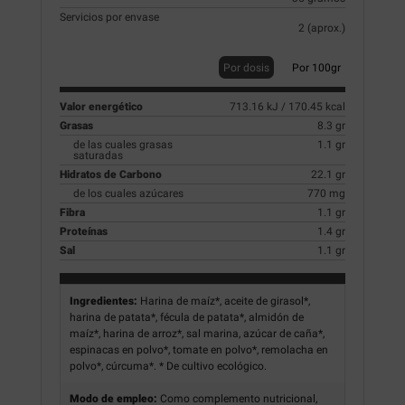
Servicios por envase
2 (aprox.)
Por dosis
Por 100gr
Valor energético
713.16 kJ / 170.45 kcal
Grasas
8.3 gr
de las cuales grasas
1.1 gr
saturadas
Hidratos de Carbono
22.1 gr
de los cuales azúcares
770 mg
Fibra
1.1 gr
Proteínas
1.4 gr
Sal
1.1 gr
Ingredientes:
Harina de maíz*, aceite de girasol*,
harina de patata*, fécula de patata*, almidón de
maíz*, harina de arroz*, sal marina, azúcar de caña*,
espinacas en polvo*, tomate en polvo*, remolacha en
polvo*, cúrcuma*. * De cultivo ecológico.
Modo de empleo:
Como complemento nutricional,