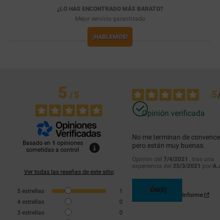
¿LO HAS ENCONTRADO MÁS BARATO?
Mejor servicio garantizado
¡HABLEMOS!
5
5
/
5
Opinión verificada
No me terminan de convencer
Basado en
1
opiniones
pero están muy buenas.
sometidas a control
Opinión del
7/4/2021
, tras una
experiencia del
25/3/2021
por
A.
Ver todas las reseñas de este sitio
Útil
(0)
5
estrellas
1
Informe
4
estrellas
0
3
estrellas
0