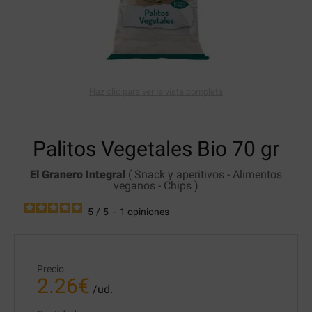
Haz clic para ver la vista completa
Palitos Vegetales Bio
70 gr
El Granero Integral
(
Snack y aperitivos
-
Alimentos
veganos
-
Chips
)
5
/
5
-
1
opiniones
Precio
2.26
€
/ud.