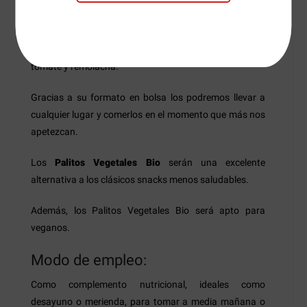
elaborado utilizando alimentos vegetales además de
otros ingredientes de agricultura ecológica. Entre estos
ingredientes se encuentran el maíz, patata, espinacas,
tomate y remolacha.
Gracias a su formato en bolsa los podremos llevar a
cualquier lugar y comerlos en el momento que más nos
apetezcan.
Los
Palitos Vegetales Bio
serán una excelente
alternativa a los clásicos snacks menos saludables.
Además, los Palitos Vegetales Bio será apto para
veganos.
Modo de empleo:
Como complemento nutricional, ideales como
desayuno o merienda, para tomar a media mañana o