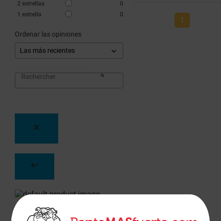
2
estrellas
0
1
estrella
0
1
Ordenar las opiniones